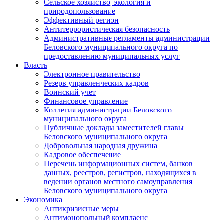
Сельское хозяйство, экология и
природопользование
Эффективный регион
Антитеррористическая безопасность
Административные регламенты администрации
Беловского муниципального округа по
предоставлению муниципальных услуг
Власть
Электронное правительство
Резерв управленческих кадров
Воинский учет
Финансовое управление
Коллегия администрации Беловского
муниципального округа
Публичные доклады заместителей главы
Беловского муниципального округа
Добровольная народная дружина
Кадровое обеспечение
Перечень информационных систем, банков
данных, реестров, регистров, находящихся в
ведении органов местного самоуправления
Беловского муниципального округа
Экономика
Антикризисные меры
Антимонопольный комплаенс