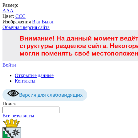
Размер:
A
A
A
Цвет:
C
C
C
Изображения
Вкл.
Выкл.
Обычная версия сайта
Войти
Открытые данные
Контакты
Версия для слабовидящих
Поиск
Все результаты