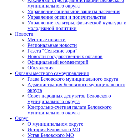
Архивный отдел администрации Беловского
муниципального округа
Управление социальной защиты населения
Управление опеки и попечительства
Управление культуры, физической культуры и
молодежной политики
Новости
Местные новости
Региональные новости
Газета "Сельские зори"
Новости государственных органов
Официальный комментарий
Объявления
Органы местного самоуправления
Глава Беловского муниципального округа
Администрация Беловского муниципального
округа
Совет народных депутатов Беловского
муниципального округа
Контрольно-счётная палата Беловского
муниципального округа
Округ
О муниципальном округе
История Беловского МО
Устав Беловского МО