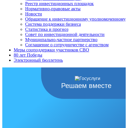
Реестр инвестиционных площадок
Нормативно-правовые акты
Новости
Обращение к инвестиционному уполномоченному
Система поддержки бизнеса
Статистика и прогноз
Совет по инвестиционной деятельности
Муниципально-частное партнерство
Соглашение о сотрудничестве с агенством
Меры соцподдержки участников СВО
80 лет Победы
Электронный бюллетень
Решаем вместе