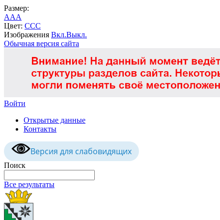
Размер:
A
A
A
Цвет:
C
C
C
Изображения
Вкл.
Выкл.
Обычная версия сайта
Войти
Открытые данные
Контакты
Версия для слабовидящих
Поиск
Все результаты