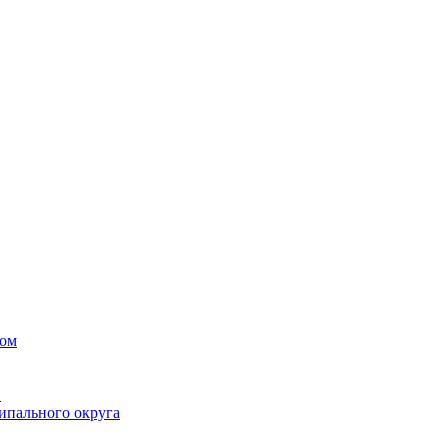
вом
в
ипального округа