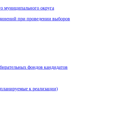
го муниципального округа
динений при проведении выборов
збирательных фондов кандидатов
планируемые к реализации)