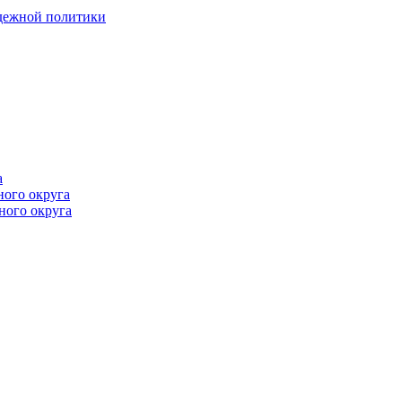
одежной политики
а
ного округа
ного округа