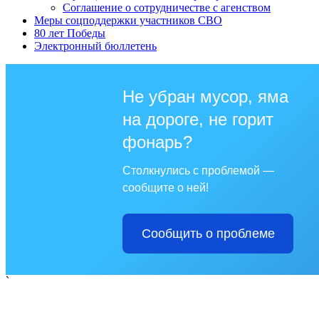
Соглашение о сотрудничестве с агенством
Меры соцподдержки участников СВО
80 лет Победы
Электронный бюллетень
Не убран мусор, яма
на дороге, не горит
фонарь?
Столкнулись с проблемой —
сообщите о ней!
Сообщить о проблеме
`