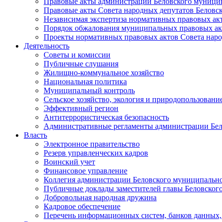
Правовые акты администрации Беловского муници
Правовые акты Совета народных депутатов Беловс
Независимая экспертиза нормативных правовых ак
Порядок обжалования муниципальных правовых ак
Проекты нормативных правовых актов Совета наро
Деятельность
Советы и комиссии
Публичные слушания
Жилищно-коммунальное хозяйство
Национальная политика
Муниципальный контроль
Сельское хозяйство, экология и природопользовани
Эффективный регион
Антитеррористическая безопасность
Административные регламенты администрации Бел
Власть
Электронное правительство
Резерв управленческих кадров
Воинский учет
Финансовое управление
Коллегия администрации Беловского муниципально
Публичные доклады заместителей главы Беловског
Добровольная народная дружина
Кадровое обеспечение
Перечень информационных систем, банков данных, 