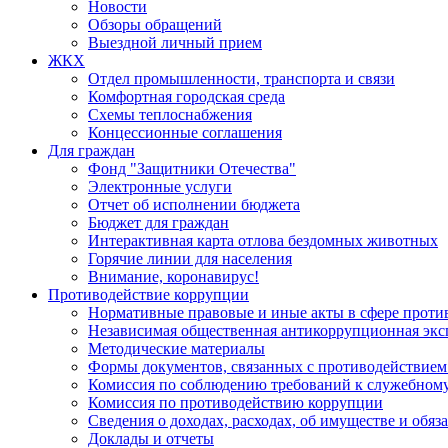
Новости
Обзоры обращений
Выездной личный прием
ЖКХ
Отдел промышленности, транспорта и связи
Комфортная городская среда
Схемы теплоснабжения
Концессионные соглашения
Для граждан
Фонд "Защитники Отечества"
Электронные услуги
Отчет об исполнении бюджета
Бюджет для граждан
Интерактивная карта отлова бездомных животных
Горячие линии для населения
Внимание, коронавирус!
Противодействие коррупции
Нормативные правовые и иные акты в сфере проти
Независимая общественная антикоррупционная экс
Методические материалы
Формы документов, связанных с противодействием
Комиссия по соблюдению требований к служебному
Комиссия по противодействию коррупции
Сведения о доходах, расходах, об имуществе и обяз
Доклады и отчеты