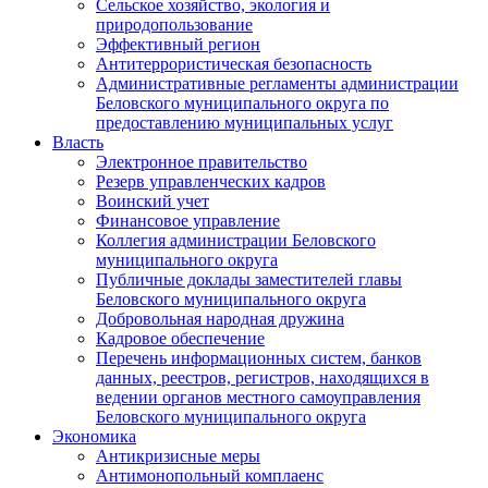
Сельское хозяйство, экология и
природопользование
Эффективный регион
Антитеррористическая безопасность
Административные регламенты администрации
Беловского муниципального округа по
предоставлению муниципальных услуг
Власть
Электронное правительство
Резерв управленческих кадров
Воинский учет
Финансовое управление
Коллегия администрации Беловского
муниципального округа
Публичные доклады заместителей главы
Беловского муниципального округа
Добровольная народная дружина
Кадровое обеспечение
Перечень информационных систем, банков
данных, реестров, регистров, находящихся в
ведении органов местного самоуправления
Беловского муниципального округа
Экономика
Антикризисные меры
Антимонопольный комплаенс