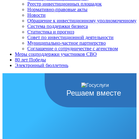
Реестр инвестиционных площадок
Нормативно-правовые акты
Новости
Обращение к инвестиционному уполномоченному
Система поддержки бизнеса
Статистика и прогноз
Совет по инвестиционной деятельности
Муниципально-частное партнерство
Соглашение о сотрудничестве с агенством
Меры соцподдержки участников СВО
80 лет Победы
Электронный бюллетень
Решаем вместе