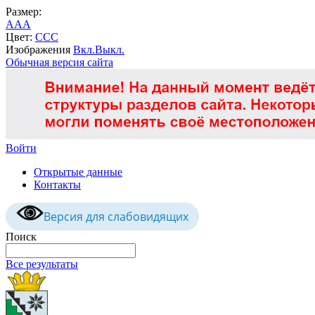
Размер:
A
A
A
Цвет:
C
C
C
Изображения
Вкл.
Выкл.
Обычная версия сайта
Войти
Открытые данные
Контакты
Версия для слабовидящих
Поиск
Все результаты