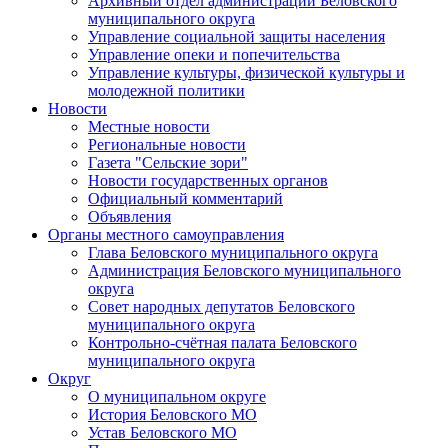
Архивный отдел администрации Беловского
муниципального округа
Управление социальной защиты населения
Управление опеки и попечительства
Управление культуры, физической культуры и
молодежной политики
Новости
Местные новости
Региональные новости
Газета "Сельские зори"
Новости государственных органов
Официальный комментарий
Объявления
Органы местного самоуправления
Глава Беловского муниципального округа
Администрация Беловского муниципального
округа
Совет народных депутатов Беловского
муниципального округа
Контрольно-счётная палата Беловского
муниципального округа
Округ
О муниципальном округе
История Беловского МО
Устав Беловского МО