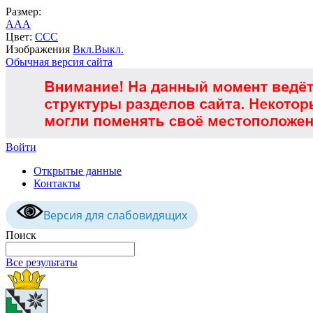
Размер:
A
A
A
Цвет:
C
C
C
Изображения
Вкл.
Выкл.
Обычная версия сайта
Войти
Открытые данные
Контакты
Версия для слабовидящих
Поиск
Все результаты