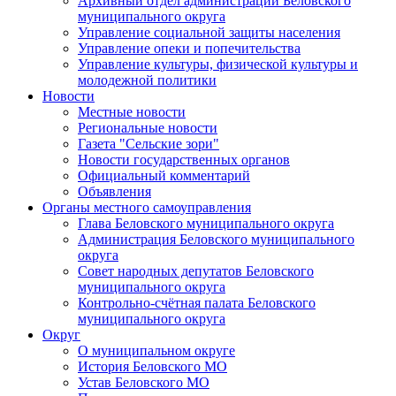
Архивный отдел администрации Беловского
муниципального округа
Управление социальной защиты населения
Управление опеки и попечительства
Управление культуры, физической культуры и
молодежной политики
Новости
Местные новости
Региональные новости
Газета "Сельские зори"
Новости государственных органов
Официальный комментарий
Объявления
Органы местного самоуправления
Глава Беловского муниципального округа
Администрация Беловского муниципального
округа
Совет народных депутатов Беловского
муниципального округа
Контрольно-счётная палата Беловского
муниципального округа
Округ
О муниципальном округе
История Беловского МО
Устав Беловского МО