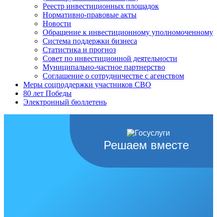
Реестр инвестиционных площадок
Нормативно-правовые акты
Новости
Обращение к инвестиционному уполномоченному
Система поддержки бизнеса
Статистика и прогноз
Совет по инвестиционной деятельности
Муниципально-частное партнерство
Соглашение о сотрудничестве с агенством
Меры соцподдержки участников СВО
80 лет Победы
Электронный бюллетень
Решаем вместе