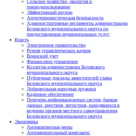
Сельское хозяйство, экология и
природопользование
Эффективный регион
Антитеррористическая безопасность
Административные регламенты администрации
Беловского муниципального округа по
предоставлению муниципальных услуг
Власть
Электронное правительство
Резерв управленческих кадров
Воинский учет
Финансовое управление
Коллегия администрации Беловского
муниципального округа
Публичные доклады заместителей главы
Беловского муниципального округа
Добровольная народная дружина
Кадровое обеспечение
Перечень информационных систем, банков
данных, реестров, регистров, находящихся в
ведении органов местного самоуправления
Беловского муниципального округа
Экономика
Антикризисные меры
Антимонопольный комплаенс