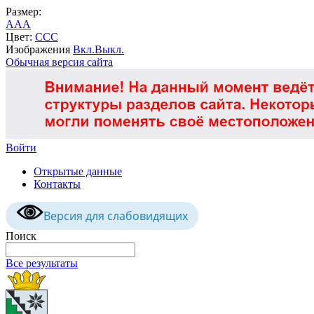
Размер:
A
A
A
Цвет:
C
C
C
Изображения
Вкл.
Выкл.
Обычная версия сайта
Войти
Открытые данные
Контакты
Версия для слабовидящих
Поиск
Все результаты