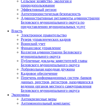
Сельское хозяйство, экология и
природопользование
Эффективный регион
Антитеррористическая безопасность
Административные регламенты администрации
Беловского муниципального округа по
предоставлению муниципальных услуг
Власть
Электронное правительство
Резерв управленческих кадров
Воинский учет
Финансовое управление
Коллегия администрации Беловского
муниципального округа
Публичные доклады заместителей главы
Беловского муниципального округа
Добровольная народная дружина
Кадровое обеспечение
Перечень информационных систем, банков
данных, реестров, регистров, находящихся в
ведении органов местного самоуправления
Беловского муниципального округа
Экономика
Антикризисные меры
Антимонопольный комплаенс