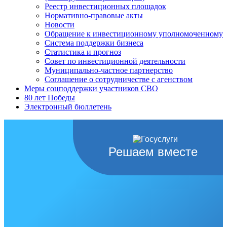
Реестр инвестиционных площадок
Нормативно-правовые акты
Новости
Обращение к инвестиционному уполномоченному
Система поддержки бизнеса
Статистика и прогноз
Совет по инвестиционной деятельности
Муниципально-частное партнерство
Соглашение о сотрудничестве с агенством
Меры соцподдержки участников СВО
80 лет Победы
Электронный бюллетень
Решаем вместе