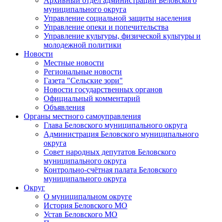
Архивный отдел администрации Беловского
муниципального округа
Управление социальной защиты населения
Управление опеки и попечительства
Управление культуры, физической культуры и
молодежной политики
Новости
Местные новости
Региональные новости
Газета "Сельские зори"
Новости государственных органов
Официальный комментарий
Объявления
Органы местного самоуправления
Глава Беловского муниципального округа
Администрация Беловского муниципального
округа
Совет народных депутатов Беловского
муниципального округа
Контрольно-счётная палата Беловского
муниципального округа
Округ
О муниципальном округе
История Беловского МО
Устав Беловского МО