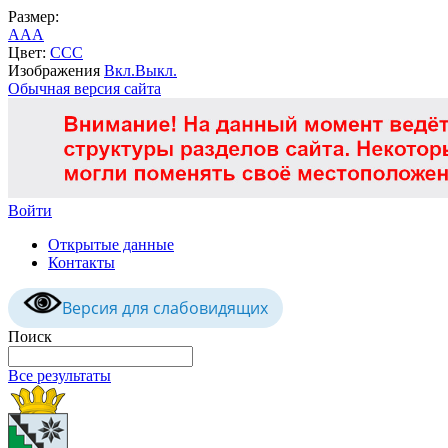
Размер:
A
A
A
Цвет:
C
C
C
Изображения
Вкл.
Выкл.
Обычная версия сайта
Войти
Открытые данные
Контакты
Версия для слабовидящих
Поиск
Все результаты