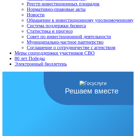
Реестр инвестиционных площадок
Нормативно-правовые акты
Новости
Обращение к инвестиционному уполномоченному
Система поддержки бизнеса
Статистика и прогноз
Совет по инвестиционной деятельности
Муниципально-частное партнерство
Соглашение о сотрудничестве с агенством
Меры соцподдержки участников СВО
80 лет Победы
Электронный бюллетень
Решаем вместе