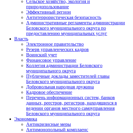
Сельское хозяйство, экология и
природопользование
Эффективный регион
Антитеррористическая безопасность
Административные регламенты администрации
Беловского муниципального округа по
предоставлению муниципальных услуг
Власть
Электронное правительство
Резерв управленческих кадров
Воинский учет
Финансовое управление
Коллегия администрации Беловского
муниципального округа
Публичные доклады заместителей главы
Беловского муниципального округа
Добровольная народная дружина
Кадровое обеспечение
Перечень информационных систем, банков
данных, реестров, регистров, находящихся в
ведении органов местного самоуправления
Беловского муниципального округа
Экономика
Антикризисные меры
Антимонопольный комплаенс