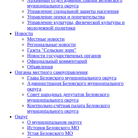
Архивный отдел администрации Беловского
муниципального округа
Управление социальной защиты населения
Управление опеки и попечительства
Управление культуры, физической культуры и
молодежной политики
Новости
Местные новости
Региональные новости
Газета "Сельские зори"
Новости государственных органов
Официальный комментарий
Объявления
Органы местного самоуправления
Глава Беловского муниципального округа
Администрация Беловского муниципального
округа
Совет народных депутатов Беловского
муниципального округа
Контрольно-счётная палата Беловского
муниципального округа
Округ
О муниципальном округе
История Беловского МО
Устав Беловского МО