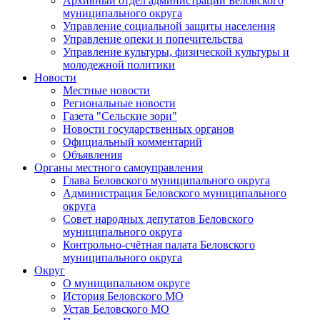
Архивный отдел администрации Беловского
муниципального округа
Управление социальной защиты населения
Управление опеки и попечительства
Управление культуры, физической культуры и
молодежной политики
Новости
Местные новости
Региональные новости
Газета "Сельские зори"
Новости государственных органов
Официальный комментарий
Объявления
Органы местного самоуправления
Глава Беловского муниципального округа
Администрация Беловского муниципального
округа
Совет народных депутатов Беловского
муниципального округа
Контрольно-счётная палата Беловского
муниципального округа
Округ
О муниципальном округе
История Беловского МО
Устав Беловского МО