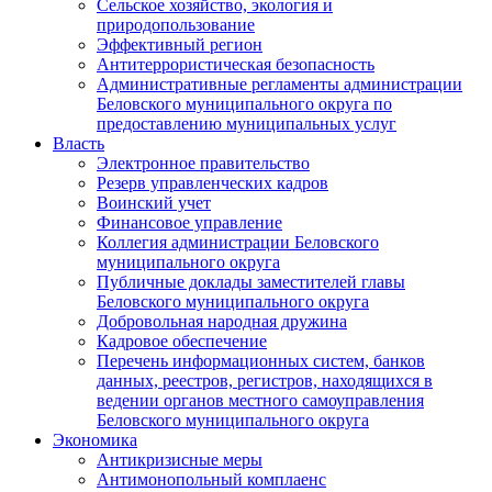
Сельское хозяйство, экология и
природопользование
Эффективный регион
Антитеррористическая безопасность
Административные регламенты администрации
Беловского муниципального округа по
предоставлению муниципальных услуг
Власть
Электронное правительство
Резерв управленческих кадров
Воинский учет
Финансовое управление
Коллегия администрации Беловского
муниципального округа
Публичные доклады заместителей главы
Беловского муниципального округа
Добровольная народная дружина
Кадровое обеспечение
Перечень информационных систем, банков
данных, реестров, регистров, находящихся в
ведении органов местного самоуправления
Беловского муниципального округа
Экономика
Антикризисные меры
Антимонопольный комплаенс