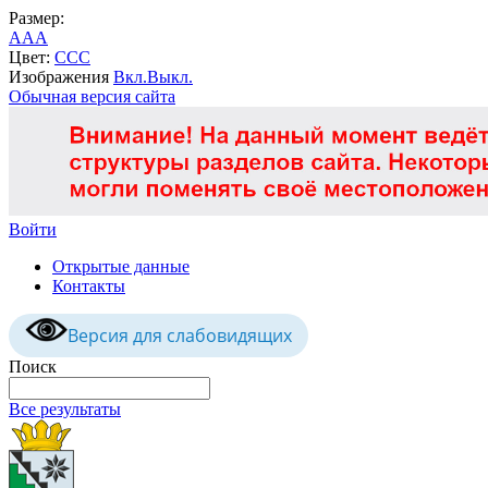
Размер:
A
A
A
Цвет:
C
C
C
Изображения
Вкл.
Выкл.
Обычная версия сайта
Войти
Открытые данные
Контакты
Версия для слабовидящих
Поиск
Все результаты