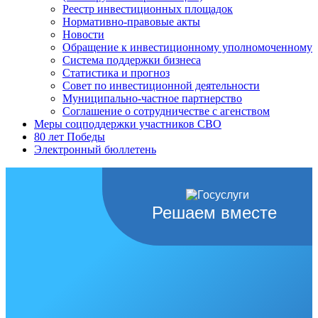
Реестр инвестиционных площадок
Нормативно-правовые акты
Новости
Обращение к инвестиционному уполномоченному
Система поддержки бизнеса
Статистика и прогноз
Совет по инвестиционной деятельности
Муниципально-частное партнерство
Соглашение о сотрудничестве с агенством
Меры соцподдержки участников СВО
80 лет Победы
Электронный бюллетень
Решаем вместе