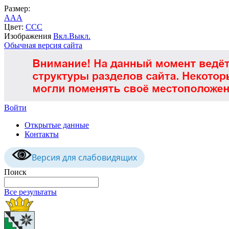
Размер:
A
A
A
Цвет:
C
C
C
Изображения
Вкл.
Выкл.
Обычная версия сайта
Войти
Открытые данные
Контакты
Версия для слабовидящих
Поиск
Все результаты