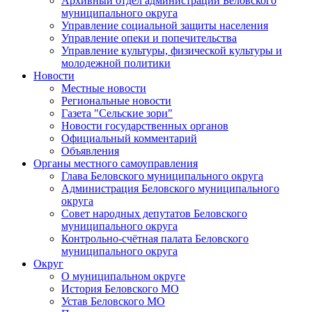
Архивный отдел администрации Беловского
муниципального округа
Управление социальной защиты населения
Управление опеки и попечительства
Управление культуры, физической культуры и
молодежной политики
Новости
Местные новости
Региональные новости
Газета "Сельские зори"
Новости государственных органов
Официальный комментарий
Объявления
Органы местного самоуправления
Глава Беловского муниципального округа
Администрация Беловского муниципального
округа
Совет народных депутатов Беловского
муниципального округа
Контрольно-счётная палата Беловского
муниципального округа
Округ
О муниципальном округе
История Беловского МО
Устав Беловского МО