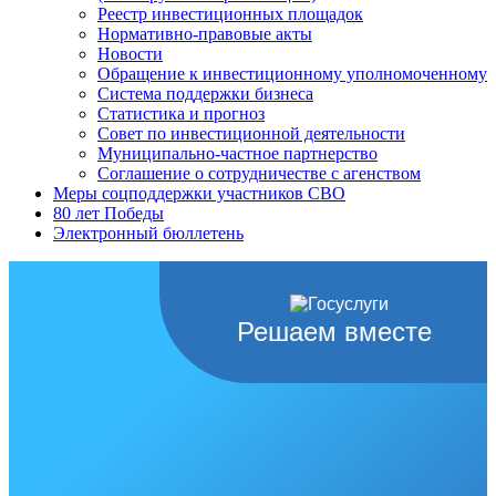
Реестр инвестиционных площадок
Нормативно-правовые акты
Новости
Обращение к инвестиционному уполномоченному
Система поддержки бизнеса
Статистика и прогноз
Совет по инвестиционной деятельности
Муниципально-частное партнерство
Соглашение о сотрудничестве с агенством
Меры соцподдержки участников СВО
80 лет Победы
Электронный бюллетень
Решаем вместе