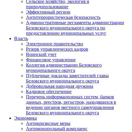
Сельское хозяйство, экология и
природопользование
Эффективный регион
Антитеррористическая безопасность
Административные регламенты администрации
Беловского муниципального округа по
предоставлению муниципальных услуг
Власть
Электронное правительство
Резерв управленческих кадров
Воинский учет
Финансовое управление
Коллегия администрации Беловского
муниципального округа
Публичные доклады заместителей главы
Беловского муниципального округа
Добровольная народная дружина
Кадровое обеспечение
Перечень информационных систем, банков
данных, реестров, регистров, находящихся в
ведении органов местного самоуправления
Беловского муниципального округа
Экономика
Антикризисные меры
Антимонопольный комплаенс