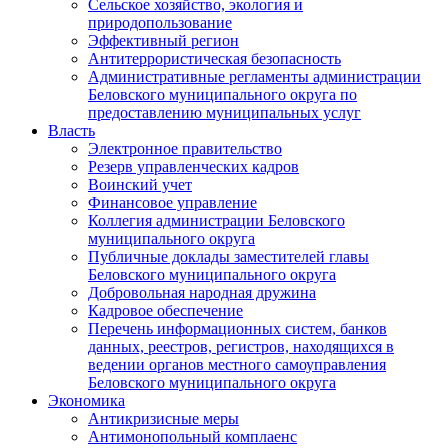
Сельское хозяйство, экология и
природопользование
Эффективный регион
Антитеррористическая безопасность
Административные регламенты администрации
Беловского муниципального округа по
предоставлению муниципальных услуг
Власть
Электронное правительство
Резерв управленческих кадров
Воинский учет
Финансовое управление
Коллегия администрации Беловского
муниципального округа
Публичные доклады заместителей главы
Беловского муниципального округа
Добровольная народная дружина
Кадровое обеспечение
Перечень информационных систем, банков
данных, реестров, регистров, находящихся в
ведении органов местного самоуправления
Беловского муниципального округа
Экономика
Антикризисные меры
Антимонопольный комплаенс