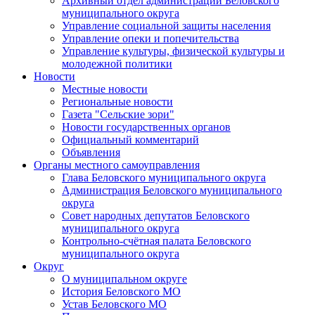
Архивный отдел администрации Беловского
муниципального округа
Управление социальной защиты населения
Управление опеки и попечительства
Управление культуры, физической культуры и
молодежной политики
Новости
Местные новости
Региональные новости
Газета "Сельские зори"
Новости государственных органов
Официальный комментарий
Объявления
Органы местного самоуправления
Глава Беловского муниципального округа
Администрация Беловского муниципального
округа
Совет народных депутатов Беловского
муниципального округа
Контрольно-счётная палата Беловского
муниципального округа
Округ
О муниципальном округе
История Беловского МО
Устав Беловского МО