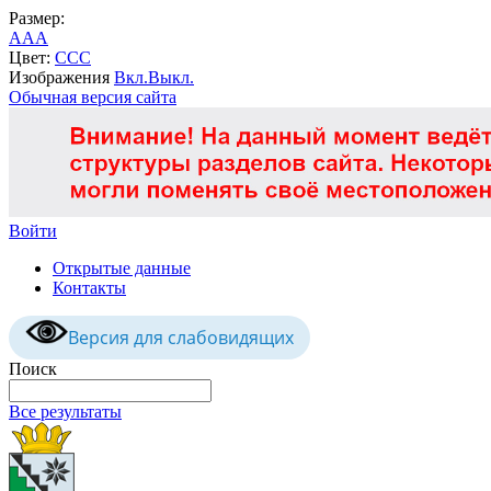
Размер:
A
A
A
Цвет:
C
C
C
Изображения
Вкл.
Выкл.
Обычная версия сайта
Войти
Открытые данные
Контакты
Версия для слабовидящих
Поиск
Все результаты