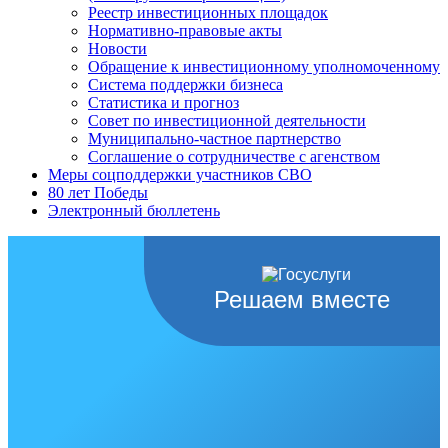
Реестр инвестиционных площадок
Нормативно-правовые акты
Новости
Обращение к инвестиционному уполномоченному
Система поддержки бизнеса
Статистика и прогноз
Совет по инвестиционной деятельности
Муниципально-частное партнерство
Соглашение о сотрудничестве с агенством
Меры соцподдержки участников СВО
80 лет Победы
Электронный бюллетень
Решаем вместе