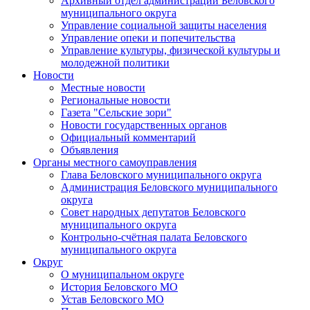
Архивный отдел администрации Беловского
муниципального округа
Управление социальной защиты населения
Управление опеки и попечительства
Управление культуры, физической культуры и
молодежной политики
Новости
Местные новости
Региональные новости
Газета "Сельские зори"
Новости государственных органов
Официальный комментарий
Объявления
Органы местного самоуправления
Глава Беловского муниципального округа
Администрация Беловского муниципального
округа
Совет народных депутатов Беловского
муниципального округа
Контрольно-счётная палата Беловского
муниципального округа
Округ
О муниципальном округе
История Беловского МО
Устав Беловского МО