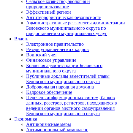
Сельское хозяйство, экология и
природопользование
Эффективный регион
Антитеррористическая безопасность
Административные регламенты администрации
Беловского муниципального округа по
предоставлению муниципальных услуг
Власть
Электронное правительство
Резерв управленческих кадров
Воинский учет
Финансовое управление
Коллегия администрации Беловского
муниципального округа
Публичные доклады заместителей главы
Беловского муниципального округа
Добровольная народная дружина
Кадровое обеспечение
Перечень информационных систем, банков
данных, реестров, регистров, находящихся в
ведении органов местного самоуправления
Беловского муниципального округа
Экономика
Антикризисные меры
Антимонопольный комплаенс