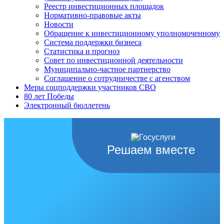
Реестр инвестиционных площадок
Нормативно-правовые акты
Новости
Обращение к инвестиционному уполномоченному
Система поддержки бизнеса
Статистика и прогноз
Совет по инвестиционной деятельности
Муниципально-частное партнерство
Соглашение о сотрудничестве с агенством
Меры соцподдержки участников СВО
80 лет Победы
Электронный бюллетень
Решаем вместе