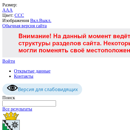
Размер:
A
A
A
Цвет:
C
C
C
Изображения
Вкл.
Выкл.
Обычная версия сайта
Войти
Открытые данные
Контакты
Версия для слабовидящих
Поиск
Все результаты