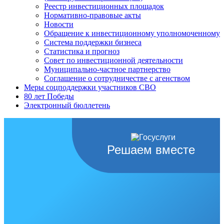
Реестр инвестиционных площадок
Нормативно-правовые акты
Новости
Обращение к инвестиционному уполномоченному
Система поддержки бизнеса
Статистика и прогноз
Совет по инвестиционной деятельности
Муниципально-частное партнерство
Соглашение о сотрудничестве с агенством
Меры соцподдержки участников СВО
80 лет Победы
Электронный бюллетень
Решаем вместе