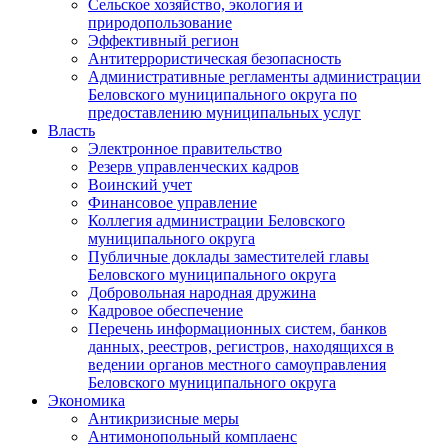
Сельское хозяйство, экология и
природопользование
Эффективный регион
Антитеррористическая безопасность
Административные регламенты администрации
Беловского муниципального округа по
предоставлению муниципальных услуг
Власть
Электронное правительство
Резерв управленческих кадров
Воинский учет
Финансовое управление
Коллегия администрации Беловского
муниципального округа
Публичные доклады заместителей главы
Беловского муниципального округа
Добровольная народная дружина
Кадровое обеспечение
Перечень информационных систем, банков
данных, реестров, регистров, находящихся в
ведении органов местного самоуправления
Беловского муниципального округа
Экономика
Антикризисные меры
Антимонопольный комплаенс