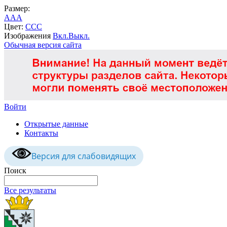
Размер:
A
A
A
Цвет:
C
C
C
Изображения
Вкл.
Выкл.
Обычная версия сайта
Войти
Открытые данные
Контакты
Версия для слабовидящих
Поиск
Все результаты