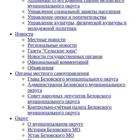
Архивный отдел администрации Беловского
муниципального округа
Управление социальной защиты населения
Управление опеки и попечительства
Управление культуры, физической культуры и
молодежной политики
Новости
Местные новости
Региональные новости
Газета "Сельские зори"
Новости государственных органов
Официальный комментарий
Объявления
Органы местного самоуправления
Глава Беловского муниципального округа
Администрация Беловского муниципального
округа
Совет народных депутатов Беловского
муниципального округа
Контрольно-счётная палата Беловского
муниципального округа
Округ
О муниципальном округе
История Беловского МО
Устав Беловского МО