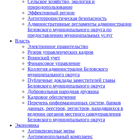
Сельское хозяйство, экология и
природопользование
Эффективный регион
Антитеррористическая безопасность
Административные регламенты администрации
Беловского муниципального округа по
предоставлению муниципальных услуг
Власть
Электронное правительство
Резерв управленческих кадров
Воинский учет
Финансовое управление
Коллегия администрации Беловского
муниципального округа
Публичные доклады заместителей главы
Беловского муниципального округа
Добровольная народная дружина
Кадровое обеспечение
Перечень информационных систем, банков
данных, реестров, регистров, находящихся в
ведении органов местного самоуправления
Беловского муниципального округа
Экономика
Антикризисные меры
Антимонопольный комплаенс