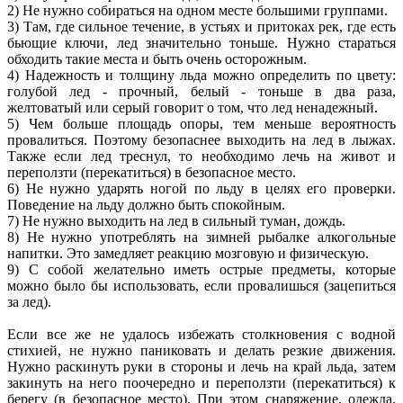
2) Не нужно собираться на одном месте большими группами.
3) Там, где сильное течение, в устьях и притоках рек, где есть
бьющие ключи, лед значительно тоньше. Нужно стараться
обходить такие места и быть очень осторожным.
4) Надежность и толщину льда можно определить по цвету:
голубой лед - прочный, белый - тоньше в два раза,
желтоватый или серый говорит о том, что лед ненадежный.
5) Чем больше площадь опоры, тем меньше вероятность
провалиться. Поэтому безопаснее выходить на лед в лыжах.
Также если лед треснул, то необходимо лечь на живот и
переползти (перекатиться) в безопасное место.
6) Не нужно ударять ногой по льду в целях его проверки.
Поведение на льду должно быть спокойным.
7) Не нужно выходить на лед в сильный туман, дождь.
8) Не нужно употреблять на зимней рыбалке алкогольные
напитки. Это замедляет реакцию мозговую и физическую.
9) С собой желательно иметь острые предметы, которые
можно было бы использовать, если провалишься (зацепиться
за лед).
Если все же не удалось избежать столкновения с водной
стихией, не нужно паниковать и делать резкие движения.
Нужно раскинуть руки в стороны и лечь на край льда, затем
закинуть на него поочередно и переползти (перекатиться) к
берегу (в безопасное место). При этом снаряжение, одежда,