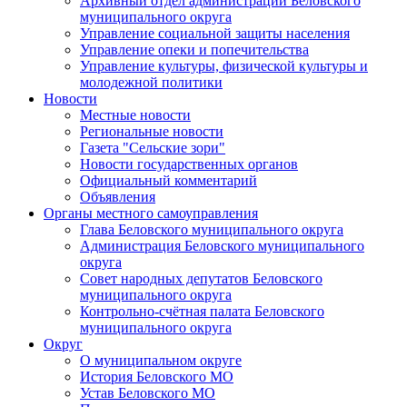
Архивный отдел администрации Беловского
муниципального округа
Управление социальной защиты населения
Управление опеки и попечительства
Управление культуры, физической культуры и
молодежной политики
Новости
Местные новости
Региональные новости
Газета "Сельские зори"
Новости государственных органов
Официальный комментарий
Объявления
Органы местного самоуправления
Глава Беловского муниципального округа
Администрация Беловского муниципального
округа
Совет народных депутатов Беловского
муниципального округа
Контрольно-счётная палата Беловского
муниципального округа
Округ
О муниципальном округе
История Беловского МО
Устав Беловского МО