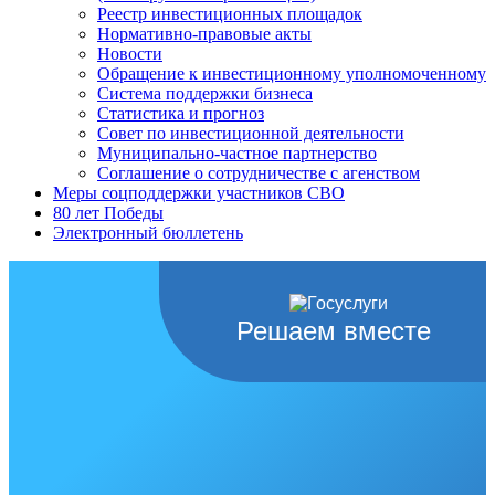
Реестр инвестиционных площадок
Нормативно-правовые акты
Новости
Обращение к инвестиционному уполномоченному
Система поддержки бизнеса
Статистика и прогноз
Совет по инвестиционной деятельности
Муниципально-частное партнерство
Соглашение о сотрудничестве с агенством
Меры соцподдержки участников СВО
80 лет Победы
Электронный бюллетень
Решаем вместе