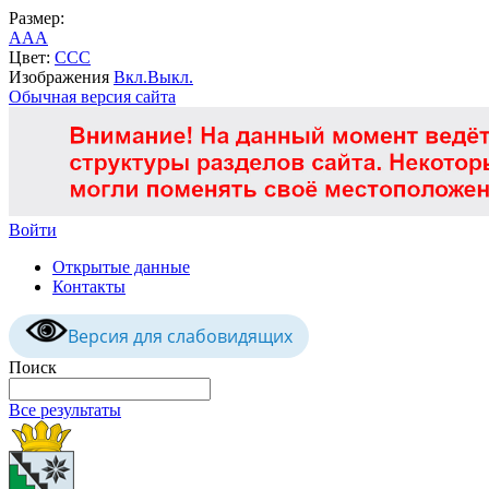
Размер:
A
A
A
Цвет:
C
C
C
Изображения
Вкл.
Выкл.
Обычная версия сайта
Войти
Открытые данные
Контакты
Версия для слабовидящих
Поиск
Все результаты