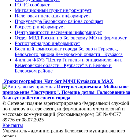
ГО ЧС сообщает
Миграционный пункт информирует
Налоговая инспекция информирует
Прокуратура Беловского района сообщает
Росреестр информирует
Центр занятости населения информирует
Отдел МВД России по Беловскому МО информирует
Роспотребнадзор информирует
Военный комиссариат города Белово и Гурьевск,
Беловского района Кемеровской области - Кузбасса
Филиал ФБУЗ "Центр Гигиены и эпидемиологии в
Кемеровской области - Кузбассе" в г. Белово и
Беловском районе
Уроки географии
Чат-бот МФЦ Кузбасса в MAX
Интернет-приемная
Мобильное
приложение "Заступник". Помощь детям
Голосование за
благоустройство своего города
© Сетевое издание зарегистрировано Федеральной службой
по надзору в сфере связи, информационных технологий и
массовых коммуникаций (Роскомнадзором) ЭЛ № ФС77-
89776 от 08.07.2025
Контакты
Учредитель - администрация Беловского муниципального
округа