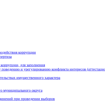
водействия коррупции
пертиза
 коррупции, для заполнения
 поведению и урегулированию конфликта интересов (аттестаци
ательствах имущественного характера
го муниципального округа
динений при проведении выборов