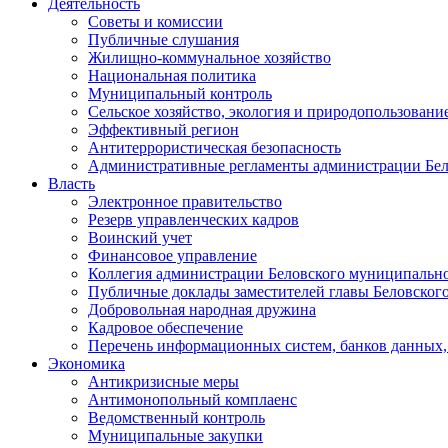
Деятельность
Советы и комиссии
Публичные слушания
Жилищно-коммунальное хозяйство
Национальная политика
Муниципальный контроль
Сельское хозяйство, экология и природопользовани
Эффективный регион
Антитеррористическая безопасность
Административные регламенты администрации Бел
Власть
Электронное правительство
Резерв управленческих кадров
Воинский учет
Финансовое управление
Коллегия администрации Беловского муниципально
Публичные доклады заместителей главы Беловског
Добровольная народная дружина
Кадровое обеспечение
Перечень информационных систем, банков данных, 
Экономика
Антикризисные меры
Антимонопольный комплаенс
Ведомственный контроль
Муниципальные закупки