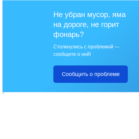
Не убран мусор, яма
на дороге, не горит
фонарь?
Столкнулись с проблемой —
сообщите о ней!
Сообщить о проблеме
`