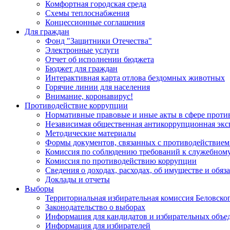
Комфортная городская среда
Схемы теплоснабжения
Концессионные соглашения
Для граждан
Фонд "Защитники Отечества"
Электронные услуги
Отчет об исполнении бюджета
Бюджет для граждан
Интерактивная карта отлова бездомных животных
Горячие линии для населения
Внимание, коронавирус!
Противодействие коррупции
Нормативные правовые и иные акты в сфере проти
Независимая общественная антикоррупционная экс
Методические материалы
Формы документов, связанных с противодействием
Комиссия по соблюдению требований к служебному
Комиссия по противодействию коррупции
Сведения о доходах, расходах, об имуществе и обяз
Доклады и отчеты
Выборы
Территориальная избирательная комиссия Беловско
Законодательство о выборах
Информация для кандидатов и избирательных объе
Информация для избирателей