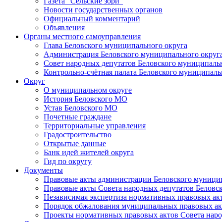
Газета "Сельские зори"
Новости государственных органов
Официальный комментарий
Объявления
Органы местного самоуправления
Глава Беловского муниципального округа
Администрация Беловского муниципального округ
Совет народных депутатов Беловского муниципаль
Контрольно-счётная палата Беловского муниципаль
Округ
О муниципальном округе
История Беловского МО
Устав Беловского МО
Почетные граждане
Территориальные управления
Градостроительство
Открытые данные
Банк идей жителей округа
Гид по округу
Документы
Правовые акты администрации Беловского муници
Правовые акты Совета народных депутатов Беловс
Независимая экспертиза нормативных правовых ак
Порядок обжалования муниципальных правовых ак
Проекты нормативных правовых актов Совета наро