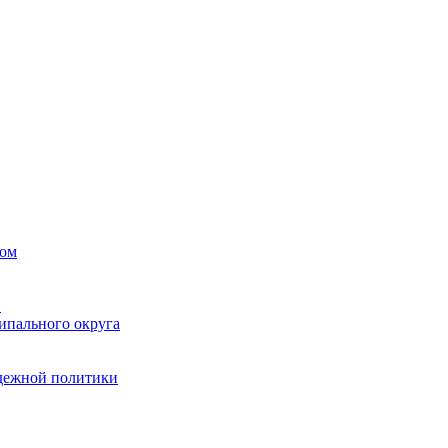
вом
в
ипального округа
одежной политики