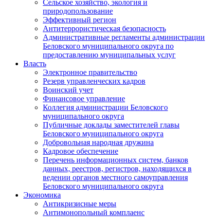
Сельское хозяйство, экология и
природопользование
Эффективный регион
Антитеррористическая безопасность
Административные регламенты администрации
Беловского муниципального округа по
предоставлению муниципальных услуг
Власть
Электронное правительство
Резерв управленческих кадров
Воинский учет
Финансовое управление
Коллегия администрации Беловского
муниципального округа
Публичные доклады заместителей главы
Беловского муниципального округа
Добровольная народная дружина
Кадровое обеспечение
Перечень информационных систем, банков
данных, реестров, регистров, находящихся в
ведении органов местного самоуправления
Беловского муниципального округа
Экономика
Антикризисные меры
Антимонопольный комплаенс