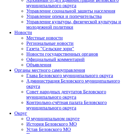
Архивный отдел администрации Беловского
муниципального округа
Управление социальной защиты населения
Управление опеки и попечительства
Управление культуры, физической культуры и
молодежной политики
Новости
Местные новости
Региональные новости
Газета "Сельские зори"
Новости государственных органов
Официальный комментарий
Объявления
Органы местного самоуправления
Глава Беловского муниципального округа
Администрация Беловского муниципального
округа
Совет народных депутатов Беловского
муниципального округа
Контрольно-счётная палата Беловского
муниципального округа
Округ
О муниципальном округе
История Беловского МО
Устав Беловского МО