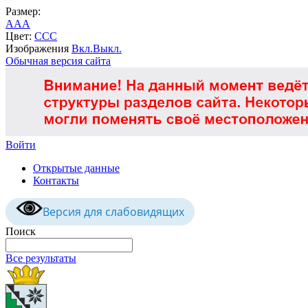
Размер:
A
A
A
Цвет:
C
C
C
Изображения
Вкл.
Выкл.
Обычная версия сайта
Войти
Открытые данные
Контакты
Версия для слабовидящих
Поиск
Все результаты