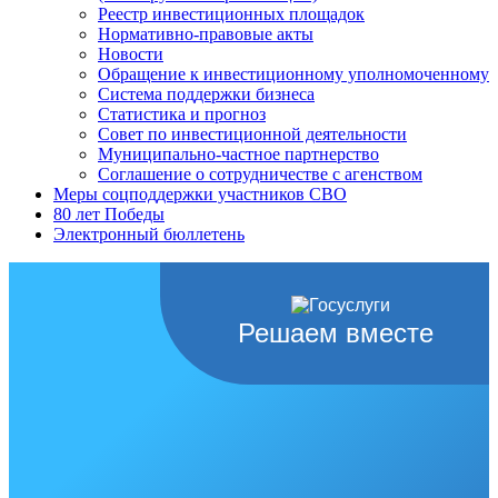
Реестр инвестиционных площадок
Нормативно-правовые акты
Новости
Обращение к инвестиционному уполномоченному
Система поддержки бизнеса
Статистика и прогноз
Совет по инвестиционной деятельности
Муниципально-частное партнерство
Соглашение о сотрудничестве с агенством
Меры соцподдержки участников СВО
80 лет Победы
Электронный бюллетень
Решаем вместе