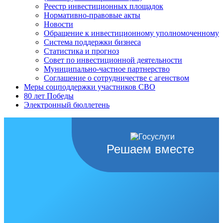
Реестр инвестиционных площадок
Нормативно-правовые акты
Новости
Обращение к инвестиционному уполномоченному
Система поддержки бизнеса
Статистика и прогноз
Совет по инвестиционной деятельности
Муниципально-частное партнерство
Соглашение о сотрудничестве с агенством
Меры соцподдержки участников СВО
80 лет Победы
Электронный бюллетень
Решаем вместе