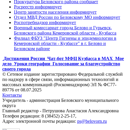
Прокуратура Беловского района сообщает
Росреестр информирует
Центр занятости населения информирует
Отдел МВД России по Беловскому МО информирует
Роспотребнадзор информирует
Военный комиссариат города Белово и Гурьевск,
Беловского района Кемеровской области - Кузбасса
Филиал ФБУЗ "Центр Гигиены и эпидемиологии в
Кемеровской области - Кузбассе" в г. Белово и
Беловском районе
Достижения России
Чат-бот МФЦ Кузбасса в MAX
Мое
дело
Уроки географии
Голосование за благоустройство
своего города
© Сетевое издание зарегистрировано Федеральной службой
по надзору в сфере связи, информационных технологий и
массовых коммуникаций (Роскомнадзором) ЭЛ № ФС77-
89776 от 08.07.2025
Контакты
Учредитель - администрация Беловского муниципального
округа
Главный редактор - Петрушова Анастасия Александровна
Телефон редакции: 8 (38452) 2-25-17,
Адрес электронной почты редакции:
ps@belovorn.ru