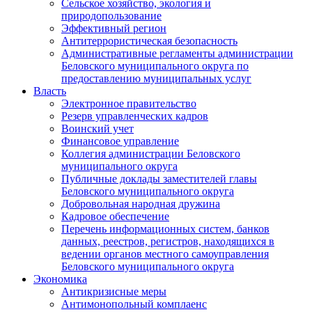
Сельское хозяйство, экология и
природопользование
Эффективный регион
Антитеррористическая безопасность
Административные регламенты администрации
Беловского муниципального округа по
предоставлению муниципальных услуг
Власть
Электронное правительство
Резерв управленческих кадров
Воинский учет
Финансовое управление
Коллегия администрации Беловского
муниципального округа
Публичные доклады заместителей главы
Беловского муниципального округа
Добровольная народная дружина
Кадровое обеспечение
Перечень информационных систем, банков
данных, реестров, регистров, находящихся в
ведении органов местного самоуправления
Беловского муниципального округа
Экономика
Антикризисные меры
Антимонопольный комплаенс