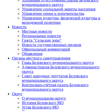
Архивный отдел администрации Беловского
муниципального округа
Управление социальной защиты населения
Управление опеки и попечительства
Управление культуры, физической культуры и
молодежной политики
Новости
Местные новости
Региональные новости
Газета "Сельские зори"
Новости государственных органов
Официальный комментарий
Объявления
Органы местного самоуправления
Глава Беловского муниципального округа
Администрация Беловского муниципального
округа
Совет народных депутатов Беловского
муниципального округа
Контрольно-счётная палата Беловского
муниципального округа
Округ
О муниципальном округе
История Беловского МО
Устав Беловского МО