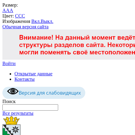
Размер:
A
A
A
Цвет:
C
C
C
Изображения
Вкл.
Выкл.
Обычная версия сайта
Войти
Открытые данные
Контакты
Версия для слабовидящих
Поиск
Все результаты