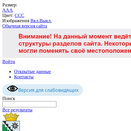
Размер:
A
A
A
Цвет:
C
C
C
Изображения
Вкл.
Выкл.
Обычная версия сайта
Войти
Открытые данные
Контакты
Версия для слабовидящих
Поиск
Все результаты