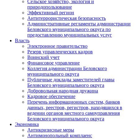
Сельское хозяйство, экология и
природопользование
Эффективный регион
Антитеррористическая безопасность
Административные регламенты администрации
Беловского муниципального округа по
предоставлению муниципальных услуг
Власть
Электронное правительство
Резерв управленческих кадров
Воинский учет
Финансовое управление
Коллегия администрации Беловского
муниципального округа
Публичные доклады заместителей главы
Беловского муниципального округа
Добровольная народная дружина
Кадровое обеспечение
Перечень информационных систем, банков
данных, реестров, регистров, находящихся в
ведении органов местного самоуправления
Беловского муниципального округа
Экономика
Антикризисные меры
Антимонопольный комплаенс