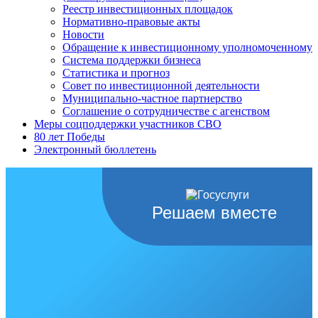
Реестр инвестиционных площадок
Нормативно-правовые акты
Новости
Обращение к инвестиционному уполномоченному
Система поддержки бизнеса
Статистика и прогноз
Совет по инвестиционной деятельности
Муниципально-частное партнерство
Соглашение о сотрудничестве с агенством
Меры соцподдержки участников СВО
80 лет Победы
Электронный бюллетень
Решаем вместе