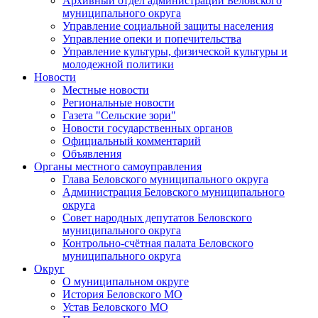
Архивный отдел администрации Беловского
муниципального округа
Управление социальной защиты населения
Управление опеки и попечительства
Управление культуры, физической культуры и
молодежной политики
Новости
Местные новости
Региональные новости
Газета "Сельские зори"
Новости государственных органов
Официальный комментарий
Объявления
Органы местного самоуправления
Глава Беловского муниципального округа
Администрация Беловского муниципального
округа
Совет народных депутатов Беловского
муниципального округа
Контрольно-счётная палата Беловского
муниципального округа
Округ
О муниципальном округе
История Беловского МО
Устав Беловского МО