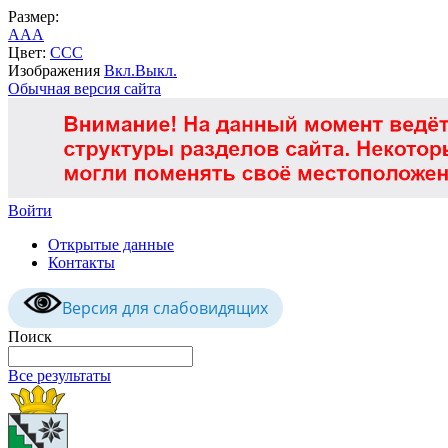
Размер:
A
A
A
Цвет:
C
C
C
Изображения
Вкл.
Выкл.
Обычная версия сайта
Войти
Открытые данные
Контакты
Версия для слабовидящих
Поиск
Все результаты