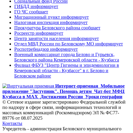
Социальный фонд России
ГИБДД информирует
ГО ЧС сообщает
Миграционный пункт информирует
Налоговая инспекция информирует
Прокуратура Беловского района сообщает
Росреестр информирует
Центр занятости населения информирует
Отдел МВД России по Беловскому МО информирует
Роспотребнадзор информирует
Военный комиссариат города Белово и Гурьевск,
Беловского района Кемеровской области - Кузбасса
Филиал ФБУЗ "Центр Гигиены и эпидемиологии в
Кемеровской области - Кузбассе" в г. Белово и
Беловском районе
Интернет-приемная
Мобильное
приложение "Заступник". Помощь детям
Чат-бот МФЦ
Кузбасса в MAX
Достижения России
Уроки географии
© Сетевое издание зарегистрировано Федеральной службой
по надзору в сфере связи, информационных технологий и
массовых коммуникаций (Роскомнадзором) ЭЛ № ФС77-
89776 от 08.07.2025
Контакты
Учредитель - администрация Беловского муниципального