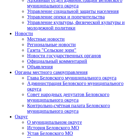
Архивный отдел администрации Беловского
муниципального округа
Управление социальной защиты населения
Управление опеки и попечительства
Управление культуры, физической культуры и
молодежной политики
Новости
Местные новости
Региональные новости
Газета "Сельские зори"
Новости государственных органов
Официальный комментарий
Объявления
Органы местного самоуправления
Глава Беловского муниципального округа
Администрация Беловского муниципального
округа
Совет народных депутатов Беловского
муниципального округа
Контрольно-счётная палата Беловского
муниципального округа
Округ
О муниципальном округе
История Беловского МО
Устав Беловского МО