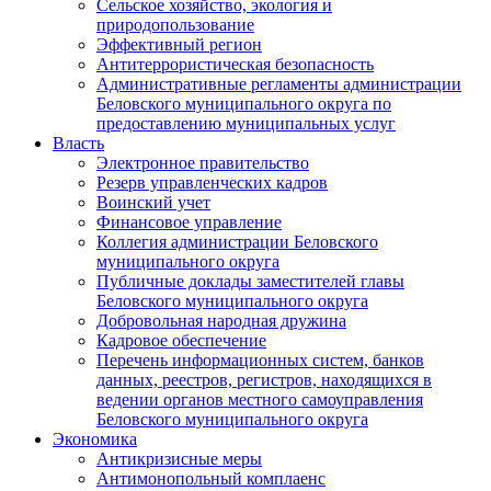
Сельское хозяйство, экология и
природопользование
Эффективный регион
Антитеррористическая безопасность
Административные регламенты администрации
Беловского муниципального округа по
предоставлению муниципальных услуг
Власть
Электронное правительство
Резерв управленческих кадров
Воинский учет
Финансовое управление
Коллегия администрации Беловского
муниципального округа
Публичные доклады заместителей главы
Беловского муниципального округа
Добровольная народная дружина
Кадровое обеспечение
Перечень информационных систем, банков
данных, реестров, регистров, находящихся в
ведении органов местного самоуправления
Беловского муниципального округа
Экономика
Антикризисные меры
Антимонопольный комплаенс