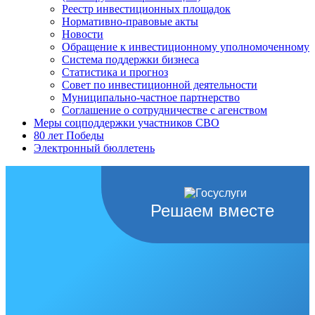
Реестр инвестиционных площадок
Нормативно-правовые акты
Новости
Обращение к инвестиционному уполномоченному
Система поддержки бизнеса
Статистика и прогноз
Совет по инвестиционной деятельности
Муниципально-частное партнерство
Соглашение о сотрудничестве с агенством
Меры соцподдержки участников СВО
80 лет Победы
Электронный бюллетень
Решаем вместе