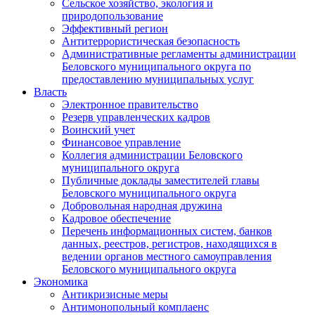
Сельское хозяйство, экология и
природопользование
Эффективный регион
Антитеррористическая безопасность
Административные регламенты администрации
Беловского муниципального округа по
предоставлению муниципальных услуг
Власть
Электронное правительство
Резерв управленческих кадров
Воинский учет
Финансовое управление
Коллегия администрации Беловского
муниципального округа
Публичные доклады заместителей главы
Беловского муниципального округа
Добровольная народная дружина
Кадровое обеспечение
Перечень информационных систем, банков
данных, реестров, регистров, находящихся в
ведении органов местного самоуправления
Беловского муниципального округа
Экономика
Антикризисные меры
Антимонопольный комплаенс