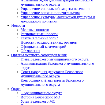
Архивный отдел администрации Беловского
муниципального округа
Управление социальной защиты населения
Управление опеки и попечительства
Управление культуры, физической культуры и
молодежной политики
Новости
Местные новости
Региональные новости
Газета "Сельские зори"
Новости государственных органов
Официальный комментарий
Объявления
Органы местного самоуправления
Глава Беловского муниципального округа
Администрация Беловского муниципального
округа
Совет народных депутатов Беловского
муниципального округа
Контрольно-счётная палата Беловского
муниципального округа
Округ
О муниципальном округе
История Беловского МО
Устав Беловского МО