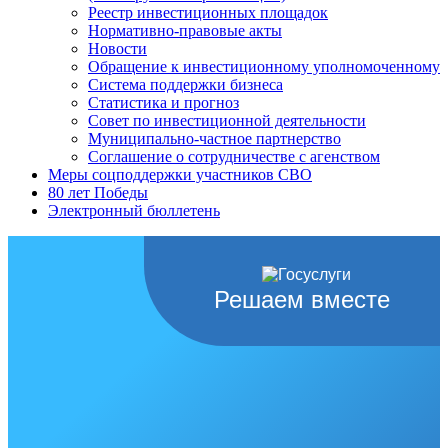
Реестр инвестиционных площадок
Нормативно-правовые акты
Новости
Обращение к инвестиционному уполномоченному
Система поддержки бизнеса
Статистика и прогноз
Совет по инвестиционной деятельности
Муниципально-частное партнерство
Соглашение о сотрудничестве с агенством
Меры соцподдержки участников СВО
80 лет Победы
Электронный бюллетень
Решаем вместе