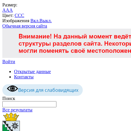
Размер:
A
A
A
Цвет:
C
C
C
Изображения
Вкл.
Выкл.
Обычная версия сайта
Войти
Открытые данные
Контакты
Версия для слабовидящих
Поиск
Все результаты