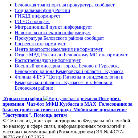
Беловская транспортная прокуратура сообщает
Социальный фонд России
ГИБДД информирует
ГО ЧС сообщает
Миграционный пункт информирует
Налоговая инспекция информирует
Прокуратура Беловского района сообщает
Росреестр информирует
Центр занятости населения информирует
Отдел МВД России по Беловскому МО информирует
Роспотребнадзор информирует
Военный комиссариат города Белово и Гурьевск,
Беловского района Кемеровской области - Кузбасса
Филиал ФБУЗ "Центр Гигиены и эпидемиологии в
Кемеровской области - Кузбассе" в г. Белово и
Беловском районе
Уроки географии
Интернет-
приемная
Чат-бот МФЦ Кузбасса в MAX
Голосование за
благоустройство своего города
Мобильное приложение
"Заступник". Помощь детям
© Сетевое издание зарегистрировано Федеральной службой
по надзору в сфере связи, информационных технологий и
массовых коммуникаций (Роскомнадзором) ЭЛ № ФС77-
89776 от 08.07.2025