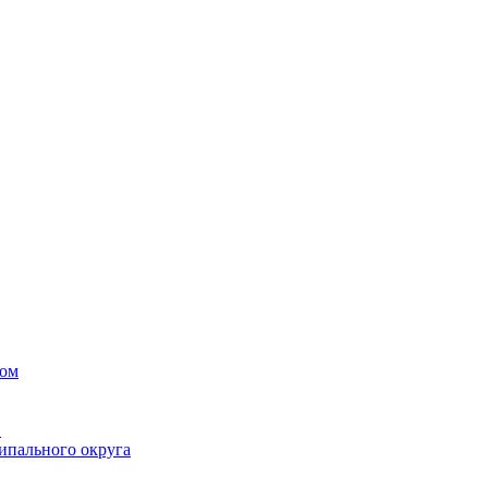
вом
в
ипального округа