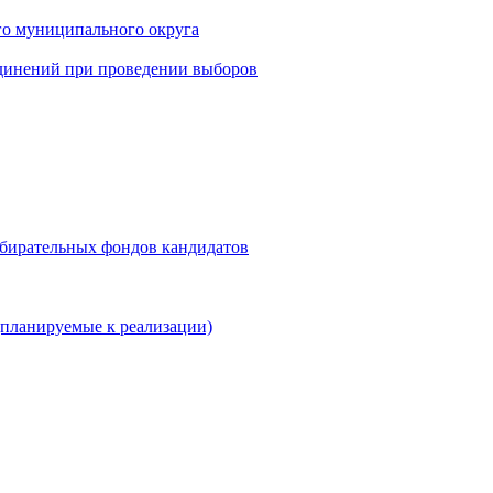
го муниципального округа
динений при проведении выборов
збирательных фондов кандидатов
планируемые к реализации)