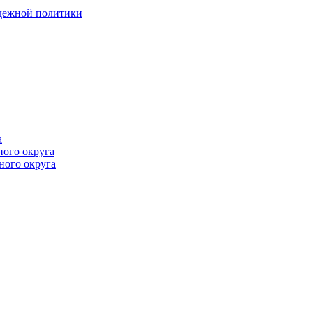
одежной политики
а
ного округа
ного округа