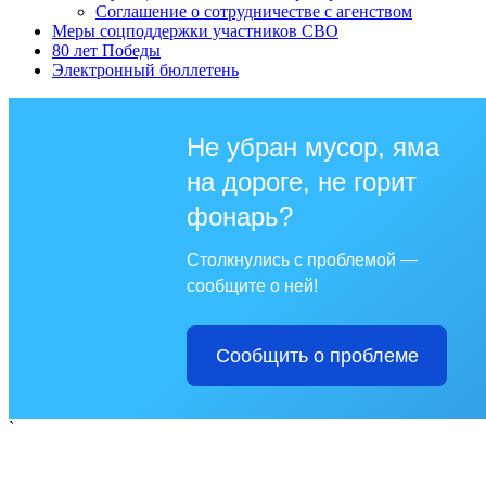
Соглашение о сотрудничестве с агенством
Меры соцподдержки участников СВО
80 лет Победы
Электронный бюллетень
Не убран мусор, яма
на дороге, не горит
фонарь?
Столкнулись с проблемой —
сообщите о ней!
Сообщить о проблеме
`