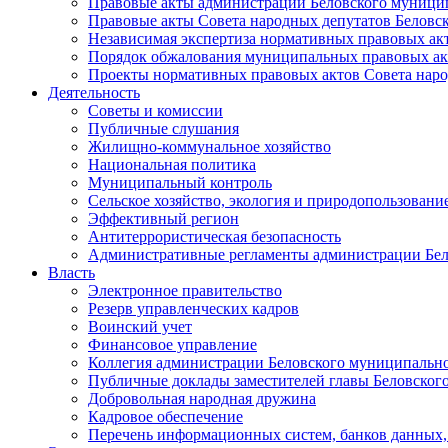
Правовые акты администрации Беловского муници
Правовые акты Совета народных депутатов Беловс
Независимая экспертиза нормативных правовых ак
Порядок обжалования муниципальных правовых ак
Проекты нормативных правовых актов Совета наро
Деятельность
Советы и комиссии
Публичные слушания
Жилищно-коммунальное хозяйство
Национальная политика
Муниципальный контроль
Сельское хозяйство, экология и природопользовани
Эффективный регион
Антитеррористическая безопасность
Административные регламенты администрации Бел
Власть
Электронное правительство
Резерв управленческих кадров
Воинский учет
Финансовое управление
Коллегия администрации Беловского муниципально
Публичные доклады заместителей главы Беловског
Добровольная народная дружина
Кадровое обеспечение
Перечень информационных систем, банков данных, 