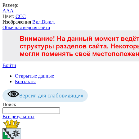
Размер:
A
A
A
Цвет:
C
C
C
Изображения
Вкл.
Выкл.
Обычная версия сайта
Войти
Открытые данные
Контакты
Версия для слабовидящих
Поиск
Все результаты