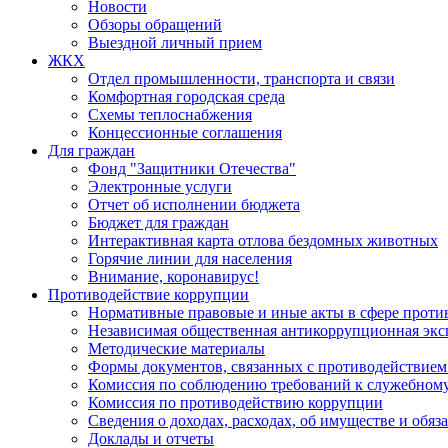
Новости
Обзоры обращений
Выездной личный прием
ЖКХ
Отдел промышленности, транспорта и связи
Комфортная городская среда
Схемы теплоснабжения
Концессионные соглашения
Для граждан
Фонд "Защитники Отечества"
Электронные услуги
Отчет об исполнении бюджета
Бюджет для граждан
Интерактивная карта отлова бездомных животных
Горячие линии для населения
Внимание, коронавирус!
Противодействие коррупции
Нормативные правовые и иные акты в сфере проти
Независимая общественная антикоррупционная экс
Методические материалы
Формы документов, связанных с противодействием
Комиссия по соблюдению требований к служебному
Комиссия по противодействию коррупции
Сведения о доходах, расходах, об имуществе и обяз
Доклады и отчеты