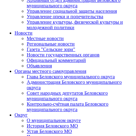
Архивный отдел администрации Беловского
муниципального округа
Управление социальной защиты населения
Управление опеки и попечительства
Управление культуры, физической культуры и
молодежной политики
Новости
Местные новости
Региональные новости
Газета "Сельские зори"
Новости государственных органов
Официальный комментарий
Объявления
Органы местного самоуправления
Глава Беловского муниципального округа
Администрация Беловского муниципального
округа
Совет народных депутатов Беловского
муниципального округа
Контрольно-счётная палата Беловского
муниципального округа
Округ
О муниципальном округе
История Беловского МО
Устав Беловского МО