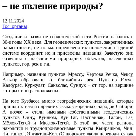
– не явление природы?
12.11.2024
Гос. органы
Создание и развитие геодезической сети России началось в
30-е годы XX века. Для геодезических пунктов, закреплённых
на местности, не только определено их положение в единой
системе координат, но и присвоены названия. Зачастую они
созвучны с названиями природных объектов, населённых
пунктов, гор, рек и т.д.
Например, названия пунктов Мрассу, Чертова Речка, Чексу,
Альчар образованы от ближайших рек. Пунктов Югус,
Калбурас, Куржулат, Сакволас, Сундук – от гор, на вершине
которых они расположены.
На юге Кузбасса много географических названий, которые
пришли к нам из древних языков коренных народов Сибири.
А позже – стали именами собственными геодезических
пунктов Ойну, Куйлюм, Куй-Таг, Паспайчак, Талон, Таз,
Мёзюк-Тегей и Мюзюк-Тегей. В этой же части региона
находятся и труднопроизносимые пункты Кыйрашкол, Чил-
Чилганкол, Эргакташ-Кол. (С шорского «кол» переводится как