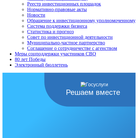
Реестр инвестиционных площадок
Нормативно-правовые акты
Новости
Обращение к инвестиционному уполномоченному
Система поддержки бизнеса
Статистика и прогноз
Совет по инвестиционной деятельности
Муниципально-частное партнерство
Соглашение о сотрудничестве с агенством
Меры соцподдержки участников СВО
80 лет Победы
Электронный бюллетень
Решаем вместе