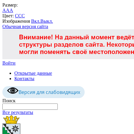
Размер:
A
A
A
Цвет:
C
C
C
Изображения
Вкл.
Выкл.
Обычная версия сайта
Войти
Открытые данные
Контакты
Версия для слабовидящих
Поиск
Все результаты