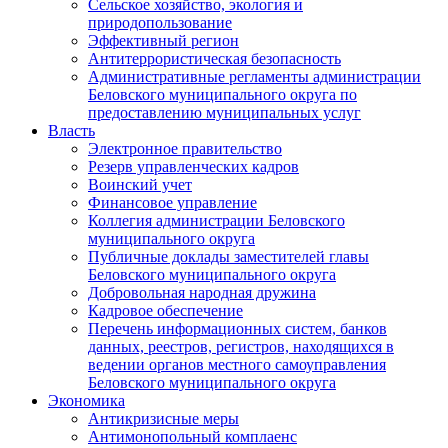
Сельское хозяйство, экология и
природопользование
Эффективный регион
Антитеррористическая безопасность
Административные регламенты администрации
Беловского муниципального округа по
предоставлению муниципальных услуг
Власть
Электронное правительство
Резерв управленческих кадров
Воинский учет
Финансовое управление
Коллегия администрации Беловского
муниципального округа
Публичные доклады заместителей главы
Беловского муниципального округа
Добровольная народная дружина
Кадровое обеспечение
Перечень информационных систем, банков
данных, реестров, регистров, находящихся в
ведении органов местного самоуправления
Беловского муниципального округа
Экономика
Антикризисные меры
Антимонопольный комплаенс