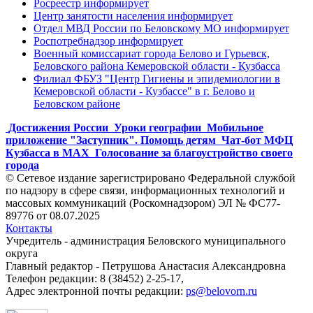
Росреестр информирует
Центр занятости населения информирует
Отдел МВД России по Беловскому МО информирует
Роспотребнадзор информирует
Военный комиссариат города Белово и Гурьевск,
Беловского района Кемеровской области - Кузбасса
Филиал ФБУЗ "Центр Гигиены и эпидемиологии в
Кемеровской области - Кузбассе" в г. Белово и
Беловском районе
Достижения России
Уроки географии
Мобильное
приложение "Заступник". Помощь детям
Чат-бот МФЦ
Кузбасса в MAX
Голосование за благоустройство своего
города
© Сетевое издание зарегистрировано Федеральной службой
по надзору в сфере связи, информационных технологий и
массовых коммуникаций (Роскомнадзором) ЭЛ № ФС77-
89776 от 08.07.2025
Контакты
Учредитель - администрация Беловского муниципального
округа
Главный редактор - Петрушова Анастасия Александровна
Телефон редакции: 8 (38452) 2-25-17,
Адрес электронной почты редакции:
ps@belovorn.ru