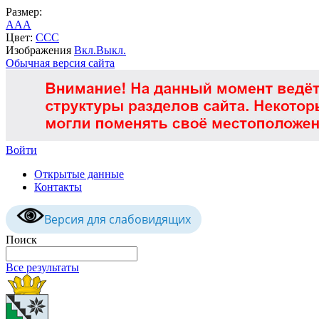
Размер:
A
A
A
Цвет:
C
C
C
Изображения
Вкл.
Выкл.
Обычная версия сайта
Войти
Открытые данные
Контакты
Версия для слабовидящих
Поиск
Все результаты