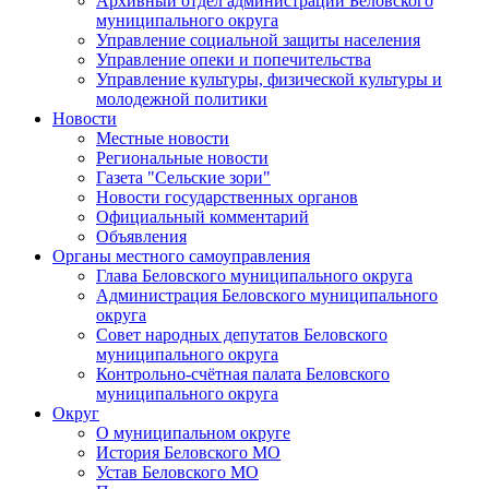
Архивный отдел администрации Беловского
муниципального округа
Управление социальной защиты населения
Управление опеки и попечительства
Управление культуры, физической культуры и
молодежной политики
Новости
Местные новости
Региональные новости
Газета "Сельские зори"
Новости государственных органов
Официальный комментарий
Объявления
Органы местного самоуправления
Глава Беловского муниципального округа
Администрация Беловского муниципального
округа
Совет народных депутатов Беловского
муниципального округа
Контрольно-счётная палата Беловского
муниципального округа
Округ
О муниципальном округе
История Беловского МО
Устав Беловского МО