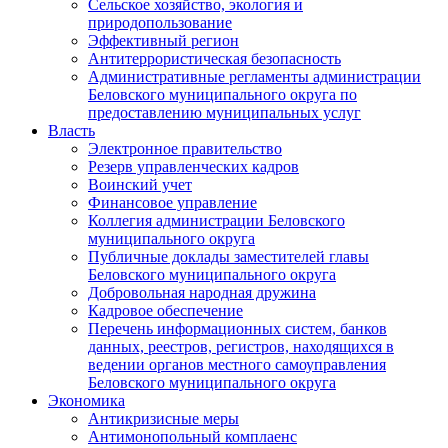
Сельское хозяйство, экология и
природопользование
Эффективный регион
Антитеррористическая безопасность
Административные регламенты администрации
Беловского муниципального округа по
предоставлению муниципальных услуг
Власть
Электронное правительство
Резерв управленческих кадров
Воинский учет
Финансовое управление
Коллегия администрации Беловского
муниципального округа
Публичные доклады заместителей главы
Беловского муниципального округа
Добровольная народная дружина
Кадровое обеспечение
Перечень информационных систем, банков
данных, реестров, регистров, находящихся в
ведении органов местного самоуправления
Беловского муниципального округа
Экономика
Антикризисные меры
Антимонопольный комплаенс