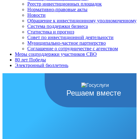
Реестр инвестиционных площадок
Нормативно-правовые акты
Новости
Обращение к инвестиционному уполномоченному
Система поддержки бизнеса
Статистика и прогноз
Совет по инвестиционной деятельности
Муниципально-частное партнерство
Соглашение о сотрудничестве с агенством
Меры соцподдержки участников СВО
80 лет Победы
Электронный бюллетень
Решаем вместе