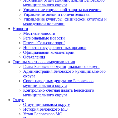
Архивный отдел администрации Беловского
муниципального округа
Управление социальной защиты населения
Управление опеки и попечительства
Управление культуры, физической культуры и
молодежной политики
Новости
Местные новости
Региональные новости
Газета "Сельские зори"
Новости государственных органов
Официальный комментарий
Объявления
Органы местного самоуправления
Глава Беловского муниципального округа
Администрация Беловского муниципального
округа
Совет народных депутатов Беловского
муниципального округа
Контрольно-счётная палата Беловского
муниципального округа
Округ
О муниципальном округе
История Беловского МО
Устав Беловского МО