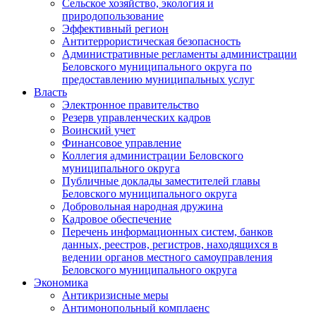
Сельское хозяйство, экология и
природопользование
Эффективный регион
Антитеррористическая безопасность
Административные регламенты администрации
Беловского муниципального округа по
предоставлению муниципальных услуг
Власть
Электронное правительство
Резерв управленческих кадров
Воинский учет
Финансовое управление
Коллегия администрации Беловского
муниципального округа
Публичные доклады заместителей главы
Беловского муниципального округа
Добровольная народная дружина
Кадровое обеспечение
Перечень информационных систем, банков
данных, реестров, регистров, находящихся в
ведении органов местного самоуправления
Беловского муниципального округа
Экономика
Антикризисные меры
Антимонопольный комплаенс