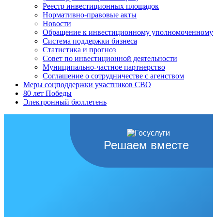
Реестр инвестиционных площадок
Нормативно-правовые акты
Новости
Обращение к инвестиционному уполномоченному
Система поддержки бизнеса
Статистика и прогноз
Совет по инвестиционной деятельности
Муниципально-частное партнерство
Соглашение о сотрудничестве с агенством
Меры соцподдержки участников СВО
80 лет Победы
Электронный бюллетень
Решаем вместе