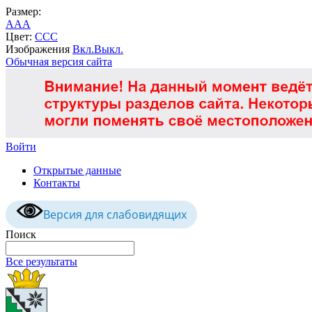
Размер:
A
A
A
Цвет:
C
C
C
Изображения
Вкл.
Выкл.
Обычная версия сайта
Войти
Открытые данные
Контакты
Версия для слабовидящих
Поиск
Все результаты