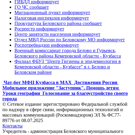
ГИБДД информирует
ГО ЧС сообщает
Миграционный пункт информирует
Налоговая инспекция информирует
Прокуратура Беловского района сообщает
Росреестр информирует
Центр занятости населения информирует
Отдел МВД России по Беловскому МО информирует
Роспотребнадзор информирует
Военный комиссариат города Белово и Гурьевск,
Беловского района Кемеровской области - Кузбасса
Филиал ФБУЗ "Центр Гигиены и эпидемиологии в
Кемеровской области - Кузбассе" в г. Белово и
Беловском районе
Чат-бот МФЦ Кузбасса в MAX
Достижения России
Мобильное приложение "Заступник". Помощь детям
Уроки географии
Голосование за благоустройство своего
города
© Сетевое издание зарегистрировано Федеральной службой
по надзору в сфере связи, информационных технологий и
массовых коммуникаций (Роскомнадзором) ЭЛ № ФС77-
89776 от 08.07.2025
Контакты
Учредитель - администрация Беловского муниципального