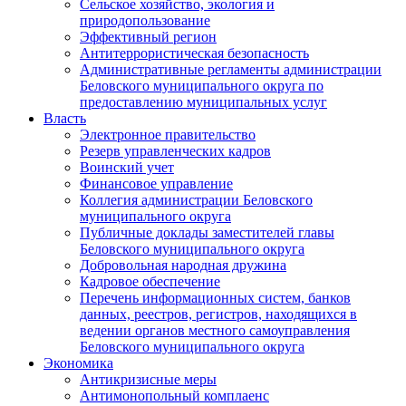
Сельское хозяйство, экология и
природопользование
Эффективный регион
Антитеррористическая безопасность
Административные регламенты администрации
Беловского муниципального округа по
предоставлению муниципальных услуг
Власть
Электронное правительство
Резерв управленческих кадров
Воинский учет
Финансовое управление
Коллегия администрации Беловского
муниципального округа
Публичные доклады заместителей главы
Беловского муниципального округа
Добровольная народная дружина
Кадровое обеспечение
Перечень информационных систем, банков
данных, реестров, регистров, находящихся в
ведении органов местного самоуправления
Беловского муниципального округа
Экономика
Антикризисные меры
Антимонопольный комплаенс