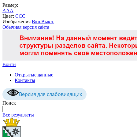
Размер:
A
A
A
Цвет:
C
C
C
Изображения
Вкл.
Выкл.
Обычная версия сайта
Войти
Открытые данные
Контакты
Версия для слабовидящих
Поиск
Все результаты