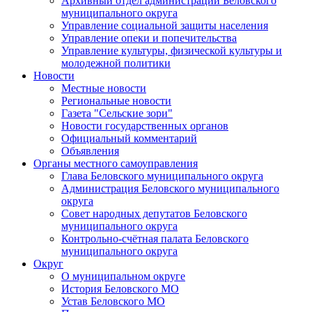
Архивный отдел администрации Беловского
муниципального округа
Управление социальной защиты населения
Управление опеки и попечительства
Управление культуры, физической культуры и
молодежной политики
Новости
Местные новости
Региональные новости
Газета "Сельские зори"
Новости государственных органов
Официальный комментарий
Объявления
Органы местного самоуправления
Глава Беловского муниципального округа
Администрация Беловского муниципального
округа
Совет народных депутатов Беловского
муниципального округа
Контрольно-счётная палата Беловского
муниципального округа
Округ
О муниципальном округе
История Беловского МО
Устав Беловского МО