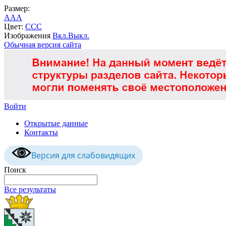
Размер:
A
A
A
Цвет:
C
C
C
Изображения
Вкл.
Выкл.
Обычная версия сайта
Войти
Открытые данные
Контакты
Версия для слабовидящих
Поиск
Все результаты