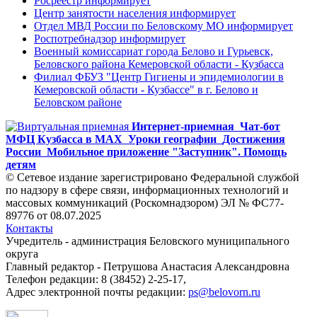
Росреестр информирует
Центр занятости населения информирует
Отдел МВД России по Беловскому МО информирует
Роспотребнадзор информирует
Военный комиссариат города Белово и Гурьевск,
Беловского района Кемеровской области - Кузбасса
Филиал ФБУЗ "Центр Гигиены и эпидемиологии в
Кемеровской области - Кузбассе" в г. Белово и
Беловском районе
Интернет-приемная
Чат-бот
МФЦ Кузбасса в MAX
Уроки географии
Достижения
России
Мобильное приложение "Заступник". Помощь
детям
© Сетевое издание зарегистрировано Федеральной службой
по надзору в сфере связи, информационных технологий и
массовых коммуникаций (Роскомнадзором) ЭЛ № ФС77-
89776 от 08.07.2025
Контакты
Учредитель - администрация Беловского муниципального
округа
Главный редактор - Петрушова Анастасия Александровна
Телефон редакции: 8 (38452) 2-25-17,
Адрес электронной почты редакции:
ps@belovorn.ru