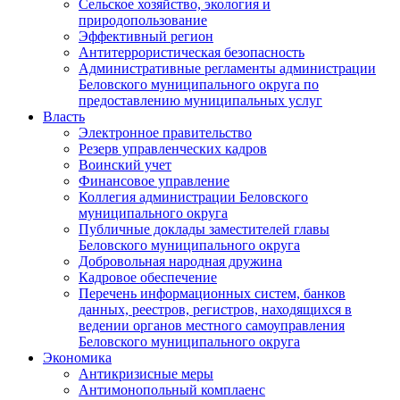
Сельское хозяйство, экология и
природопользование
Эффективный регион
Антитеррористическая безопасность
Административные регламенты администрации
Беловского муниципального округа по
предоставлению муниципальных услуг
Власть
Электронное правительство
Резерв управленческих кадров
Воинский учет
Финансовое управление
Коллегия администрации Беловского
муниципального округа
Публичные доклады заместителей главы
Беловского муниципального округа
Добровольная народная дружина
Кадровое обеспечение
Перечень информационных систем, банков
данных, реестров, регистров, находящихся в
ведении органов местного самоуправления
Беловского муниципального округа
Экономика
Антикризисные меры
Антимонопольный комплаенс