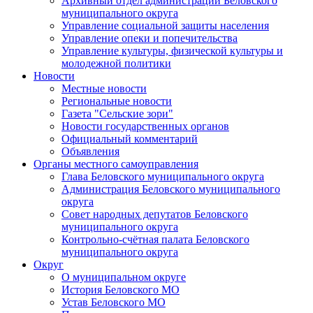
Архивный отдел администрации Беловского
муниципального округа
Управление социальной защиты населения
Управление опеки и попечительства
Управление культуры, физической культуры и
молодежной политики
Новости
Местные новости
Региональные новости
Газета "Сельские зори"
Новости государственных органов
Официальный комментарий
Объявления
Органы местного самоуправления
Глава Беловского муниципального округа
Администрация Беловского муниципального
округа
Совет народных депутатов Беловского
муниципального округа
Контрольно-счётная палата Беловского
муниципального округа
Округ
О муниципальном округе
История Беловского МО
Устав Беловского МО