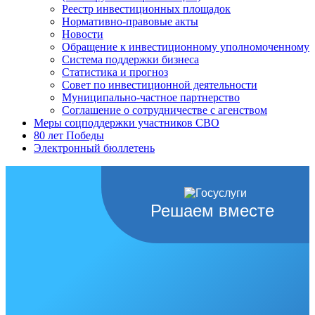
Реестр инвестиционных площадок
Нормативно-правовые акты
Новости
Обращение к инвестиционному уполномоченному
Система поддержки бизнеса
Статистика и прогноз
Совет по инвестиционной деятельности
Муниципально-частное партнерство
Соглашение о сотрудничестве с агенством
Меры соцподдержки участников СВО
80 лет Победы
Электронный бюллетень
Решаем вместе