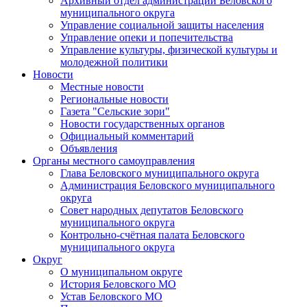
Архивный отдел администрации Беловского
муниципального округа
Управление социальной защиты населения
Управление опеки и попечительства
Управление культуры, физической культуры и
молодежной политики
Новости
Местные новости
Региональные новости
Газета "Сельские зори"
Новости государственных органов
Официальный комментарий
Объявления
Органы местного самоуправления
Глава Беловского муниципального округа
Администрация Беловского муниципального
округа
Совет народных депутатов Беловского
муниципального округа
Контрольно-счётная палата Беловского
муниципального округа
Округ
О муниципальном округе
История Беловского МО
Устав Беловского МО