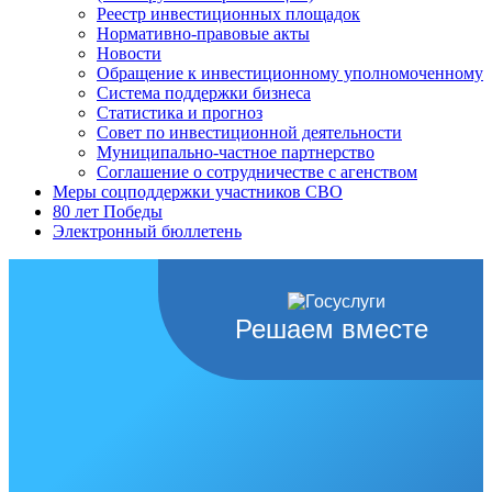
Реестр инвестиционных площадок
Нормативно-правовые акты
Новости
Обращение к инвестиционному уполномоченному
Система поддержки бизнеса
Статистика и прогноз
Совет по инвестиционной деятельности
Муниципально-частное партнерство
Соглашение о сотрудничестве с агенством
Меры соцподдержки участников СВО
80 лет Победы
Электронный бюллетень
Решаем вместе