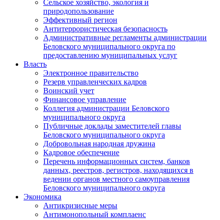
Сельское хозяйство, экология и
природопользование
Эффективный регион
Антитеррористическая безопасность
Административные регламенты администрации
Беловского муниципального округа по
предоставлению муниципальных услуг
Власть
Электронное правительство
Резерв управленческих кадров
Воинский учет
Финансовое управление
Коллегия администрации Беловского
муниципального округа
Публичные доклады заместителей главы
Беловского муниципального округа
Добровольная народная дружина
Кадровое обеспечение
Перечень информационных систем, банков
данных, реестров, регистров, находящихся в
ведении органов местного самоуправления
Беловского муниципального округа
Экономика
Антикризисные меры
Антимонопольный комплаенс