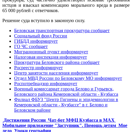
истцов и взыскал компенсацию морального вреда в размере
65 000 рублей с ответчиков.
Решение суда вступило в законную силу.
Беловская транспортная прокуратура сообщает
Социальный фонд России
ГИБДД информирует
ГО ЧС сообщает
Миграционный пункт информирует
Налоговая инспекция информирует
Прокуратура Беловского района сообщает
Росреестр информирует
Центр занятости населения информирует
Отдел МВД России по Беловскому МО информирует
Роспотребнадзор информирует
Военный комиссариат города Белово и Гурьевск,
Беловского района Кемеровской области - Кузбасса
Филиал ФБУЗ "Центр Гигиены и эпидемиологии в
Кемеровской области - Кузбассе" в г. Белово и
Беловском районе
Достижения России
Чат-бот МФЦ Кузбасса в MAX
Мобильное приложение "Заступник". Помощь детям
Мое
дело
Уроки географии