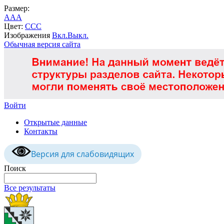
Размер:
A
A
A
Цвет:
C
C
C
Изображения
Вкл.
Выкл.
Обычная версия сайта
Войти
Открытые данные
Контакты
Версия для слабовидящих
Поиск
Все результаты