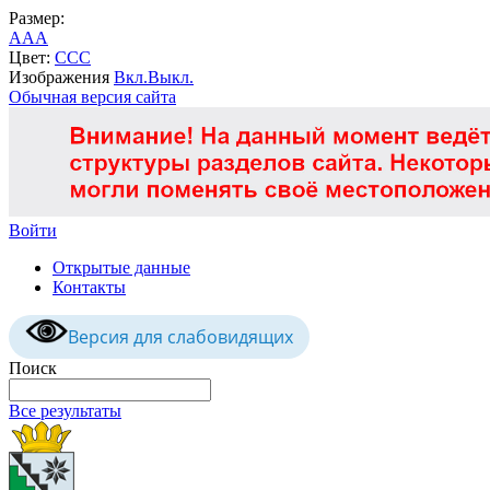
Размер:
A
A
A
Цвет:
C
C
C
Изображения
Вкл.
Выкл.
Обычная версия сайта
Войти
Открытые данные
Контакты
Версия для слабовидящих
Поиск
Все результаты