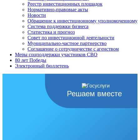
Реестр инвестиционных площадок
Нормативно-правовые акты
Новости
Обращение к инвестиционному уполномоченному
Система поддержки бизнеса
Статистика и прогноз
Совет по инвестиционной деятельности
Муниципально-частное партнерство
Соглашение о сотрудничестве с агенством
Меры соцподдержки участников СВО
80 лет Победы
Электронный бюллетень
Решаем вместе