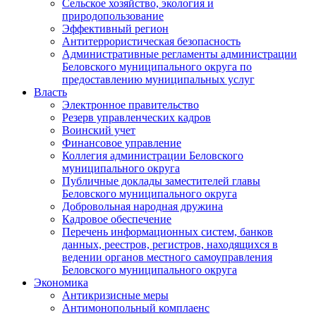
Сельское хозяйство, экология и
природопользование
Эффективный регион
Антитеррористическая безопасность
Административные регламенты администрации
Беловского муниципального округа по
предоставлению муниципальных услуг
Власть
Электронное правительство
Резерв управленческих кадров
Воинский учет
Финансовое управление
Коллегия администрации Беловского
муниципального округа
Публичные доклады заместителей главы
Беловского муниципального округа
Добровольная народная дружина
Кадровое обеспечение
Перечень информационных систем, банков
данных, реестров, регистров, находящихся в
ведении органов местного самоуправления
Беловского муниципального округа
Экономика
Антикризисные меры
Антимонопольный комплаенс