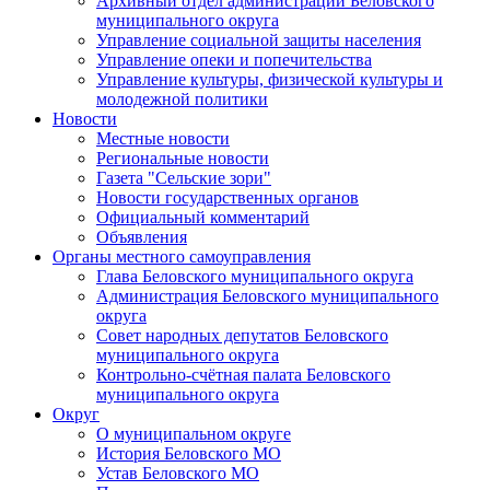
Архивный отдел администрации Беловского
муниципального округа
Управление социальной защиты населения
Управление опеки и попечительства
Управление культуры, физической культуры и
молодежной политики
Новости
Местные новости
Региональные новости
Газета "Сельские зори"
Новости государственных органов
Официальный комментарий
Объявления
Органы местного самоуправления
Глава Беловского муниципального округа
Администрация Беловского муниципального
округа
Совет народных депутатов Беловского
муниципального округа
Контрольно-счётная палата Беловского
муниципального округа
Округ
О муниципальном округе
История Беловского МО
Устав Беловского МО