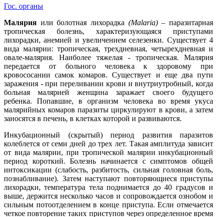
Гос. органы
Малярия
или болотная лихорадка
(Malaria)
– паразитарная
тропическая болезнь, характеризующаяся приступами
лихорадки, анемией и увеличением селезенки. Существует 4
вида малярии: тропическая, трехдневная, четырехдневная и
овале-малярия. Наиболее тяжелая - тропическая. Малярия
передается от больного человека к здоровому при
кровососании самок комаров. Существует и еще два пути
заражения - при переливании крови и внутриутробный, когда
больная малярией женщина заражает своего будущего
ребенка. Попавшие, в организм человека во время укуса
малярийных комаров паразиты циркулируют в крови, а затем
заносятся в печень, в клетках которой и развиваются.
Инкубационный (скрытый) период развития паразитов
колеблется от семи дней до трех лет. Такая амплитуда зависит
от вида малярии, при тропической малярии инкубационный
период короткий. Болезнь начинается с симптомов общей
интоксикации (слабость, разбитость, сильная головная боль,
познабливание). Затем наступают повторяющиеся приступы
лихорадки, температура тела поднимается до 40 градусов и
выше, держится несколько часов и сопровождается ознобом и
сильным потоотделением в конце приступа. Если отмечается
четкое повторение таких приступов через определенное время