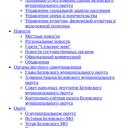
Архивный отдел администрации Беловского
муниципального округа
Управление социальной защиты населения
Управление опеки и попечительства
Управление культуры, физической культуры и
молодежной политики
Новости
Местные новости
Региональные новости
Газета "Сельские зори"
Новости государственных органов
Официальный комментарий
Объявления
Органы местного самоуправления
Глава Беловского муниципального округа
Администрация Беловского муниципального
округа
Совет народных депутатов Беловского
муниципального округа
Контрольно-счётная палата Беловского
муниципального округа
Округ
О муниципальном округе
История Беловского МО
Устав Беловского МО