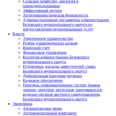
Сельское хозяйство, экология и
природопользование
Эффективный регион
Антитеррористическая безопасность
Административные регламенты администрации
Беловского муниципального округа по
предоставлению муниципальных услуг
Власть
Электронное правительство
Резерв управленческих кадров
Воинский учет
Финансовое управление
Коллегия администрации Беловского
муниципального округа
Публичные доклады заместителей главы
Беловского муниципального округа
Добровольная народная дружина
Кадровое обеспечение
Перечень информационных систем, банков
данных, реестров, регистров, находящихся в
ведении органов местного самоуправления
Беловского муниципального округа
Экономика
Антикризисные меры
Антимонопольный комплаенс