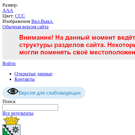
Размер:
A
A
A
Цвет:
C
C
C
Изображения
Вкл.
Выкл.
Обычная версия сайта
Войти
Открытые данные
Контакты
Версия для слабовидящих
Поиск
Все результаты