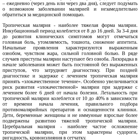
– ежедневно (через день или через два дня), следует подумать
о возможном заболевании малярией и незамедлительно
обратиться за медицинской помощью.
Тропическая малярия - наиболее тяжелая форма малярии.
Инкубационный период колеблется от 8 до 16 дней. За 3-4 дня
до развития клинических симптомов могут отмечаться
головная боль, утомляемость, тошнота, снижение аппетита.
Начальные проявления характеризуются выраженным
ознобом, чувством жара, сильной головной болью. В ряде
случаев приступы малярии наступают без озноба. Лихорадка в
начале заболевания может быть постоянной без выраженных
приступов, что затрудняет диагностику. При поздней
диагностике и задержке с лечением тропическая малярия
принять «злокачественное течение». Особенно увеличивается
риск развития «злокачественной» малярии при задержке с
лечением более 6 дней от начала болезни. Летальность при
тропической малярии колеблется от 10 до 40% в зависимости
от времени начала лечения, правильного подбора
противомалярийных препаратов и оснащенности клиники.
Дети, беременные женщины и не иммунные взрослые более
подвержены развитию тяжелой тропической малярии.
Церебральная малярия - наиболее частое осложнение
тропической малярии, при этом характерны судороги,
ригидность, кровоизлияния в сетчатку.