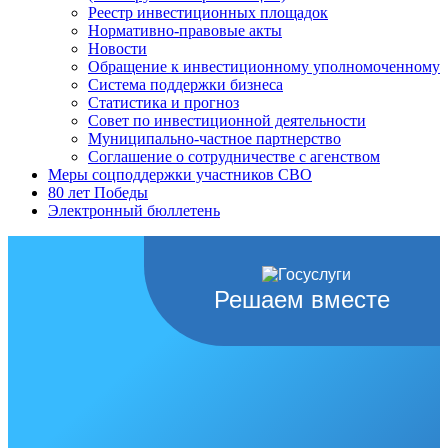
Реестр инвестиционных площадок
Нормативно-правовые акты
Новости
Обращение к инвестиционному уполномоченному
Система поддержки бизнеса
Статистика и прогноз
Совет по инвестиционной деятельности
Муниципально-частное партнерство
Соглашение о сотрудничестве с агенством
Меры соцподдержки участников СВО
80 лет Победы
Электронный бюллетень
Решаем вместе