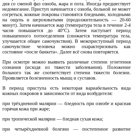
дня со сменой фаз озноба, жара и пота. Иногда предшествует
недомогание. Приступ начинается с озноба, больной не может
согреться, кожные покровы становятся бледными, холодными
на ощупь и шероховатыми (продолжительность — 20-60
минут). Затем начинается жар (температура тела в течение 2-4
часов повышается до 40°С). Затем наступает период
повышенного потоотделения (снижается температура тела,
улучшается общее самочувствия). В межприступный период
самочувствие человека можно охарактеризовать как
состояние «после банкета». Далее всё снова повторяется.
При осмотре можно выявить различные степени угнетения
сознания (исходя из тяжести заболевания). Положение
больного так же соответствует степени тяжести болезни.
Проявляется болезненность мышц и суставов.
В период приступа есть некоторая вариабельность вида
кожных покровов в зависимости от вида возбудителя:
при трёхдневной малярии — бледность при ознобе и красная
горячая кожа при жаре;
при тропической малярии — бледная сухая кожа;
при четырёхдневной болезни — постепенное развитие