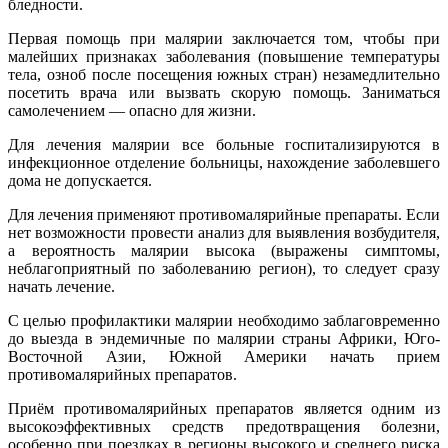
бледности.
Первая помощь при малярии заключается том, чтобы при
малейших признаках заболевания (повышение температуры
тела, озноб после посещения южных стран) незамедлительно
посетить врача или вызвать скорую помощь. Заниматься
самолечением — опасно для жизни.
Для лечения малярии все больные госпитализируются в
инфекционное отделение больницы, нахождение заболевшего
дома не допускается.
Для лечения применяют противомалярийные препараты. Если
нет возможности провести анализ для выявления возбудителя,
а вероятность малярии высока (выражены симптомы,
неблагоприятный по заболеванию регион), то следует сразу
начать лечение.
С целью профилактики малярии необходимо заблаговременно
до выезда в эндемичные по малярии страны Африки, Юго-
Восточной Азии, Южной Америки начать прием
противомалярийных препаратов.
Приём противомалярийных препаратов является одним из
высокоэффективных средств предотвращения болезни,
особенно при поездках в регионы высокого и среднего риска