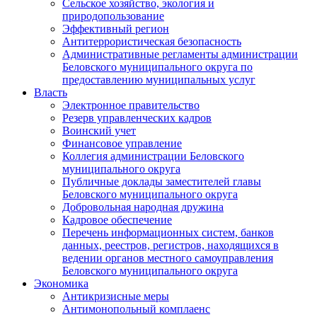
Сельское хозяйство, экология и
природопользование
Эффективный регион
Антитеррористическая безопасность
Административные регламенты администрации
Беловского муниципального округа по
предоставлению муниципальных услуг
Власть
Электронное правительство
Резерв управленческих кадров
Воинский учет
Финансовое управление
Коллегия администрации Беловского
муниципального округа
Публичные доклады заместителей главы
Беловского муниципального округа
Добровольная народная дружина
Кадровое обеспечение
Перечень информационных систем, банков
данных, реестров, регистров, находящихся в
ведении органов местного самоуправления
Беловского муниципального округа
Экономика
Антикризисные меры
Антимонопольный комплаенс