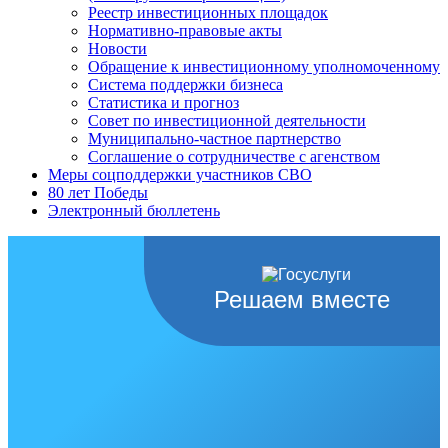
Реестр инвестиционных площадок
Нормативно-правовые акты
Новости
Обращение к инвестиционному уполномоченному
Система поддержки бизнеса
Статистика и прогноз
Совет по инвестиционной деятельности
Муниципально-частное партнерство
Соглашение о сотрудничестве с агенством
Меры соцподдержки участников СВО
80 лет Победы
Электронный бюллетень
Решаем вместе