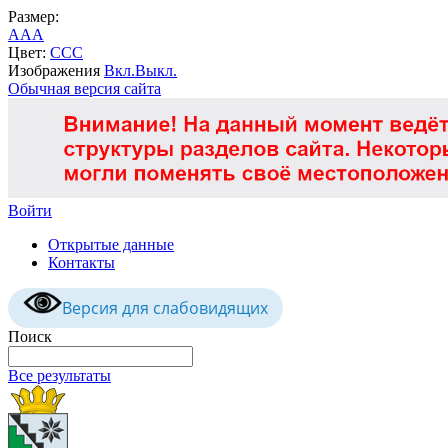
Размер:
A
A
A
Цвет:
C
C
C
Изображения
Вкл.
Выкл.
Обычная версия сайта
Войти
Открытые данные
Контакты
Версия для слабовидящих
Поиск
Все результаты