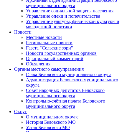
Архивный отдел администрации Беловского
муниципального округа
Управление социальной защиты населения
Управление опеки и попечительства
Управление культуры, физической культуры и
молодежной политики
Новости
Местные новости
Региональные новости
Газета "Сельские зори"
Новости государственных органов
Официальный комментарий
Объявления
Органы местного самоуправления
Глава Беловского муниципального округа
Администрация Беловского муниципального
округа
Совет народных депутатов Беловского
муниципального округа
Контрольно-счётная палата Беловского
муниципального округа
Округ
О муниципальном округе
История Беловского МО
Устав Беловского МО