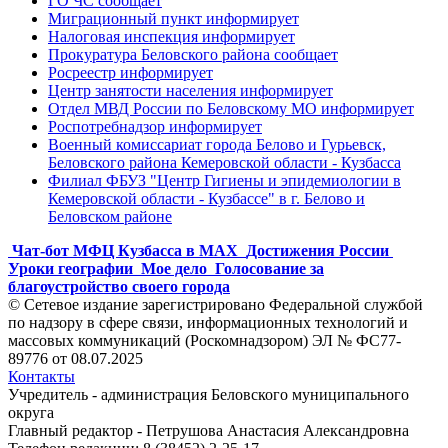
ГО ЧС сообщает
Миграционный пункт информирует
Налоговая инспекция информирует
Прокуратура Беловского района сообщает
Росреестр информирует
Центр занятости населения информирует
Отдел МВД России по Беловскому МО информирует
Роспотребнадзор информирует
Военный комиссариат города Белово и Гурьевск,
Беловского района Кемеровской области - Кузбасса
Филиал ФБУЗ "Центр Гигиены и эпидемиологии в
Кемеровской области - Кузбассе" в г. Белово и
Беловском районе
Чат-бот МФЦ Кузбасса в MAX
Достижения России
Уроки географии
Мое дело
Голосование за
благоустройство своего города
© Сетевое издание зарегистрировано Федеральной службой
по надзору в сфере связи, информационных технологий и
массовых коммуникаций (Роскомнадзором) ЭЛ № ФС77-
89776 от 08.07.2025
Контакты
Учредитель - администрация Беловского муниципального
округа
Главный редактор - Петрушова Анастасия Александровна