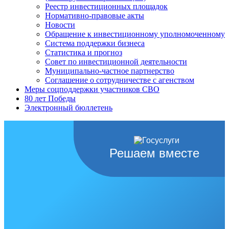
Реестр инвестиционных площадок
Нормативно-правовые акты
Новости
Обращение к инвестиционному уполномоченному
Система поддержки бизнеса
Статистика и прогноз
Совет по инвестиционной деятельности
Муниципально-частное партнерство
Соглашение о сотрудничестве с агенством
Меры соцподдержки участников СВО
80 лет Победы
Электронный бюллетень
Решаем вместе