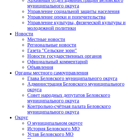
Архивный отдел администрации Беловского
муниципального округа
Управление социальной защиты населения
Управление опеки и попечительства
Управление культуры, физической культуры и
молодежной политики
Новости
Местные новости
Региональные новости
Газета "Сельские зори"
Новости государственных органов
Официальный комментарий
Объявления
Органы местного самоуправления
Глава Беловского муниципального округа
Администрация Беловского муниципального
округа
Совет народных депутатов Беловского
муниципального округа
Контрольно-счётная палата Беловского
муниципального округа
Округ
О муниципальном округе
История Беловского МО
Устав Беловского МО