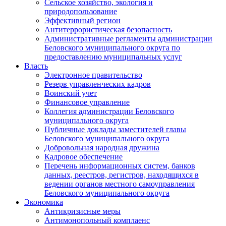
Сельское хозяйство, экология и
природопользование
Эффективный регион
Антитеррористическая безопасность
Административные регламенты администрации
Беловского муниципального округа по
предоставлению муниципальных услуг
Власть
Электронное правительство
Резерв управленческих кадров
Воинский учет
Финансовое управление
Коллегия администрации Беловского
муниципального округа
Публичные доклады заместителей главы
Беловского муниципального округа
Добровольная народная дружина
Кадровое обеспечение
Перечень информационных систем, банков
данных, реестров, регистров, находящихся в
ведении органов местного самоуправления
Беловского муниципального округа
Экономика
Антикризисные меры
Антимонопольный комплаенс