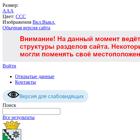
Размер:
A
A
A
Цвет:
C
C
C
Изображения
Вкл.
Выкл.
Обычная версия сайта
Войти
Открытые данные
Контакты
Версия для слабовидящих
Поиск
Все результаты