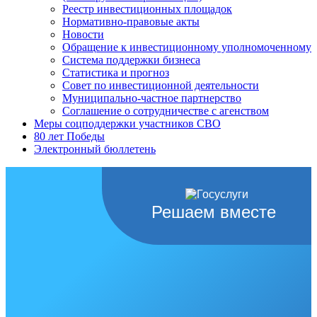
Реестр инвестиционных площадок
Нормативно-правовые акты
Новости
Обращение к инвестиционному уполномоченному
Система поддержки бизнеса
Статистика и прогноз
Совет по инвестиционной деятельности
Муниципально-частное партнерство
Соглашение о сотрудничестве с агенством
Меры соцподдержки участников СВО
80 лет Победы
Электронный бюллетень
Решаем вместе