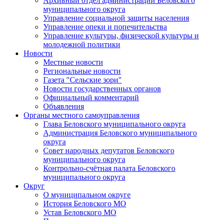
Архивный отдел администрации Беловского
муниципального округа
Управление социальной защиты населения
Управление опеки и попечительства
Управление культуры, физической культуры и
молодежной политики
Новости
Местные новости
Региональные новости
Газета "Сельские зори"
Новости государственных органов
Официальный комментарий
Объявления
Органы местного самоуправления
Глава Беловского муниципального округа
Администрация Беловского муниципального
округа
Совет народных депутатов Беловского
муниципального округа
Контрольно-счётная палата Беловского
муниципального округа
Округ
О муниципальном округе
История Беловского МО
Устав Беловского МО