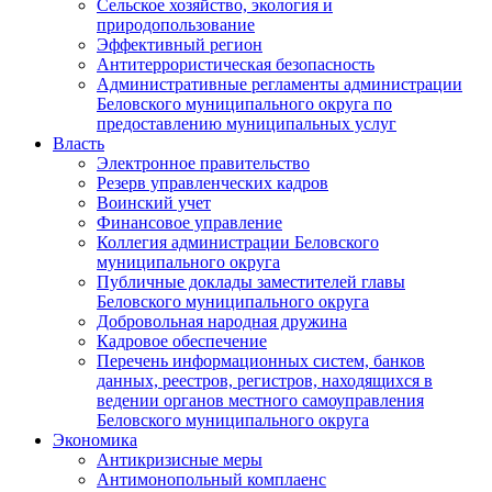
Сельское хозяйство, экология и
природопользование
Эффективный регион
Антитеррористическая безопасность
Административные регламенты администрации
Беловского муниципального округа по
предоставлению муниципальных услуг
Власть
Электронное правительство
Резерв управленческих кадров
Воинский учет
Финансовое управление
Коллегия администрации Беловского
муниципального округа
Публичные доклады заместителей главы
Беловского муниципального округа
Добровольная народная дружина
Кадровое обеспечение
Перечень информационных систем, банков
данных, реестров, регистров, находящихся в
ведении органов местного самоуправления
Беловского муниципального округа
Экономика
Антикризисные меры
Антимонопольный комплаенс