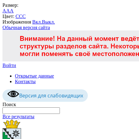
Размер:
A
A
A
Цвет:
C
C
C
Изображения
Вкл.
Выкл.
Обычная версия сайта
Войти
Открытые данные
Контакты
Версия для слабовидящих
Поиск
Все результаты