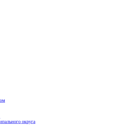
вом
в
ипального округа