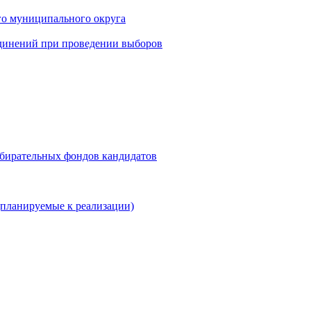
го муниципального округа
динений при проведении выборов
збирательных фондов кандидатов
планируемые к реализации)