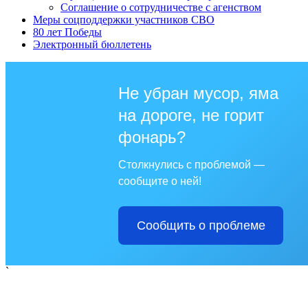
Соглашение о сотрудничестве с агенством
Меры соцподдержки участников СВО
80 лет Победы
Электронный бюллетень
Не убран мусор, яма
на дороге, не горит
фонарь?
Столкнулись с проблемой —
сообщите о ней!
Сообщить о проблеме
`