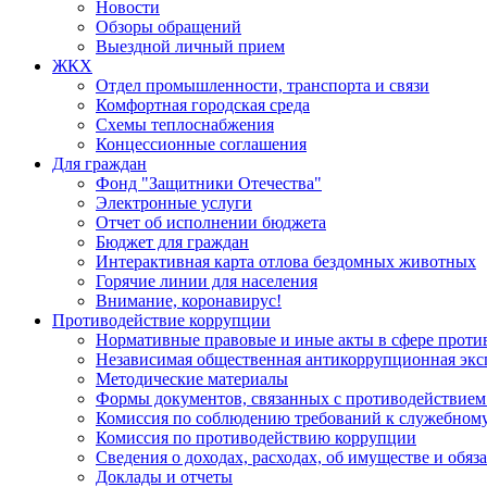
Новости
Обзоры обращений
Выездной личный прием
ЖКХ
Отдел промышленности, транспорта и связи
Комфортная городская среда
Схемы теплоснабжения
Концессионные соглашения
Для граждан
Фонд "Защитники Отечества"
Электронные услуги
Отчет об исполнении бюджета
Бюджет для граждан
Интерактивная карта отлова бездомных животных
Горячие линии для населения
Внимание, коронавирус!
Противодействие коррупции
Нормативные правовые и иные акты в сфере проти
Независимая общественная антикоррупционная экс
Методические материалы
Формы документов, связанных с противодействием
Комиссия по соблюдению требований к служебному
Комиссия по противодействию коррупции
Сведения о доходах, расходах, об имуществе и обяз
Доклады и отчеты