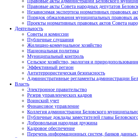
Правовые акты администрации Беловского муници
Правовые акты Совета народных депутатов Беловс
Независимая экспертиза нормативных правовых ак
Порядок обжалования муниципальных правовых ак
Проекты нормативных правовых актов Совета наро
Деятельность
Советы и комиссии
Публичные слушания
Жилищно-коммунальное хозяйство
Национальная политика
Муниципальный контроль
Сельское хозяйство, экология и природопользовани
Эффективный регион
Антитеррористическая безопасность
Административные регламенты администрации Бел
Власть
Электронное правительство
Резерв управленческих кадров
Воинский учет
Финансовое управление
Коллегия администрации Беловского муниципально
Публичные доклады заместителей главы Беловског
Добровольная народная дружина
Кадровое обеспечение
Перечень информационных систем, банков данных, 