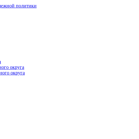
одежной политики
а
ного округа
ного округа