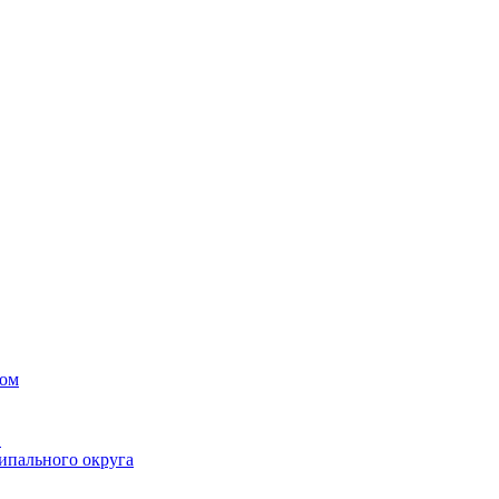
вом
в
ипального округа