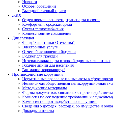
Новости
Обзоры обращений
Выездной личный прием
ЖКХ
Отдел промышленности, транспорта и связи
Комфортная городская среда
Схемы теплоснабжения
Концессионные соглашения
Для граждан
Фонд "Защитники Отечества"
Электронные услуги
Отчет об исполнении бюджета
Бюджет для граждан
Интерактивная карта отлова бездомных животных
Горячие линии для населения
Внимание, коронавирус!
Противодействие коррупции
Нормативные правовые и иные акты в сфере проти
Независимая общественная антикоррупционная экс
Методические материалы
Формы документов, связанных с противодействием
Комиссия по соблюдению требований к служебному
Комиссия по противодействию коррупции
Сведения о доходах, расходах, об имуществе и обяз
Доклады и отчеты