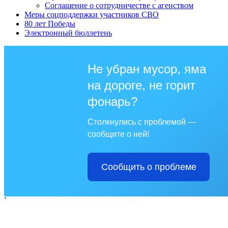
Соглашение о сотрудничестве с агенством
Меры соцподдержки участников СВО
80 лет Победы
Электронный бюллетень
Не убран мусор, яма
на дороге, не горит
фонарь?
Столкнулись с проблемой —
сообщите о ней!
Сообщить о проблеме
`