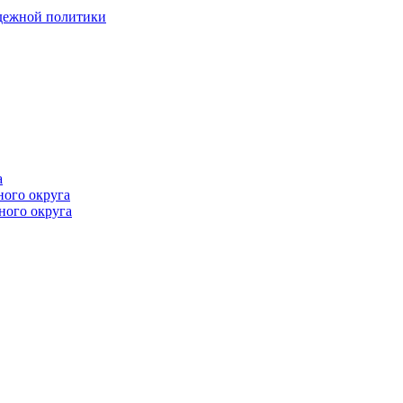
одежной политики
а
ного округа
ного округа