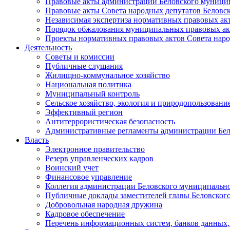
Правовые акты администрации Беловского муници
Правовые акты Совета народных депутатов Беловс
Независимая экспертиза нормативных правовых ак
Порядок обжалования муниципальных правовых ак
Проекты нормативных правовых актов Совета наро
Деятельность
Советы и комиссии
Публичные слушания
Жилищно-коммунальное хозяйство
Национальная политика
Муниципальный контроль
Сельское хозяйство, экология и природопользовани
Эффективный регион
Антитеррористическая безопасность
Административные регламенты администрации Бел
Власть
Электронное правительство
Резерв управленческих кадров
Воинский учет
Финансовое управление
Коллегия администрации Беловского муниципально
Публичные доклады заместителей главы Беловског
Добровольная народная дружина
Кадровое обеспечение
Перечень информационных систем, банков данных, 