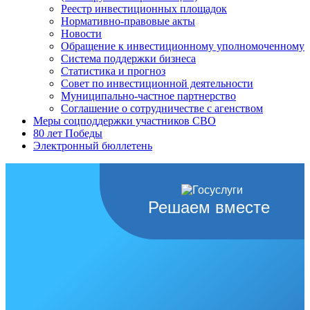
Реестр инвестиционных площадок
Нормативно-правовые акты
Новости
Обращение к инвестиционному уполномоченному
Система поддержки бизнеса
Статистика и прогноз
Совет по инвестиционной деятельности
Муниципально-частное партнерство
Соглашение о сотрудничестве с агенством
Меры соцподдержки участников СВО
80 лет Победы
Электронный бюллетень
Решаем вместе