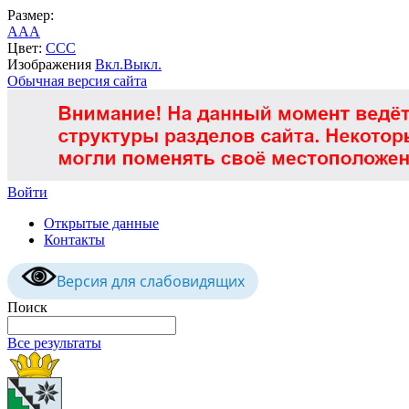
Размер:
A
A
A
Цвет:
C
C
C
Изображения
Вкл.
Выкл.
Обычная версия сайта
Войти
Открытые данные
Контакты
Версия для слабовидящих
Поиск
Все результаты