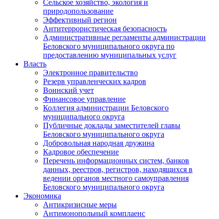
Сельское хозяйство, экология и
природопользование
Эффективный регион
Антитеррористическая безопасность
Административные регламенты администрации
Беловского муниципального округа по
предоставлению муниципальных услуг
Власть
Электронное правительство
Резерв управленческих кадров
Воинский учет
Финансовое управление
Коллегия администрации Беловского
муниципального округа
Публичные доклады заместителей главы
Беловского муниципального округа
Добровольная народная дружина
Кадровое обеспечение
Перечень информационных систем, банков
данных, реестров, регистров, находящихся в
ведении органов местного самоуправления
Беловского муниципального округа
Экономика
Антикризисные меры
Антимонопольный комплаенс