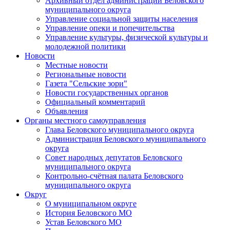
Архивный отдел администрации Беловского
муниципального округа
Управление социальной защиты населения
Управление опеки и попечительства
Управление культуры, физической культуры и
молодежной политики
Новости
Местные новости
Региональные новости
Газета "Сельские зори"
Новости государственных органов
Официальный комментарий
Объявления
Органы местного самоуправления
Глава Беловского муниципального округа
Администрация Беловского муниципального
округа
Совет народных депутатов Беловского
муниципального округа
Контрольно-счётная палата Беловского
муниципального округа
Округ
О муниципальном округе
История Беловского МО
Устав Беловского МО