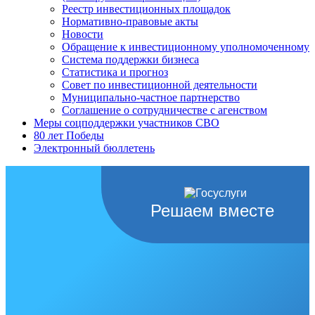
Реестр инвестиционных площадок
Нормативно-правовые акты
Новости
Обращение к инвестиционному уполномоченному
Система поддержки бизнеса
Статистика и прогноз
Совет по инвестиционной деятельности
Муниципально-частное партнерство
Соглашение о сотрудничестве с агенством
Меры соцподдержки участников СВО
80 лет Победы
Электронный бюллетень
Решаем вместе