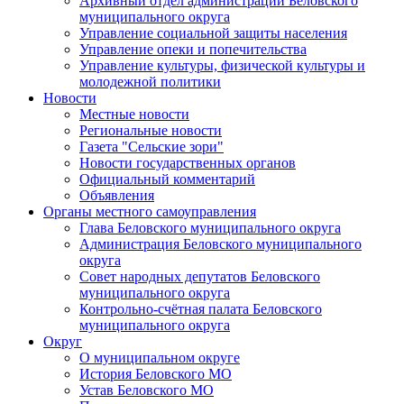
Архивный отдел администрации Беловского
муниципального округа
Управление социальной защиты населения
Управление опеки и попечительства
Управление культуры, физической культуры и
молодежной политики
Новости
Местные новости
Региональные новости
Газета "Сельские зори"
Новости государственных органов
Официальный комментарий
Объявления
Органы местного самоуправления
Глава Беловского муниципального округа
Администрация Беловского муниципального
округа
Совет народных депутатов Беловского
муниципального округа
Контрольно-счётная палата Беловского
муниципального округа
Округ
О муниципальном округе
История Беловского МО
Устав Беловского МО