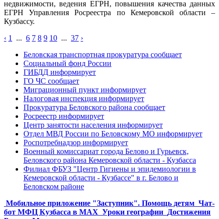
недвижимости, ведения ЕГРН, повышения качества данных
ЕГРН Управления Росреестра по Кемеровской области –
Кузбассу.
‹
1
...
6
7
8
9
10
...
37
›
Беловская транспортная прокуратура сообщает
Социальный фонд России
ГИБДД информирует
ГО ЧС сообщает
Миграционный пункт информирует
Налоговая инспекция информирует
Прокуратура Беловского района сообщает
Росреестр информирует
Центр занятости населения информирует
Отдел МВД России по Беловскому МО информирует
Роспотребнадзор информирует
Военный комиссариат города Белово и Гурьевск,
Беловского района Кемеровской области - Кузбасса
Филиал ФБУЗ "Центр Гигиены и эпидемиологии в
Кемеровской области - Кузбассе" в г. Белово и
Беловском районе
Мобильное приложение "Заступник". Помощь детям
Чат-
бот МФЦ Кузбасса в MAX
Уроки географии
Достижения