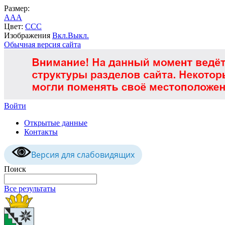
Размер:
A
A
A
Цвет:
C
C
C
Изображения
Вкл.
Выкл.
Обычная версия сайта
Войти
Открытые данные
Контакты
Версия для слабовидящих
Поиск
Все результаты