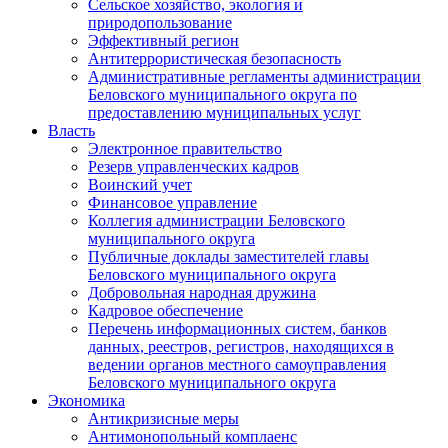
Сельское хозяйство, экология и
природопользование
Эффективный регион
Антитеррористическая безопасность
Административные регламенты администрации
Беловского муниципального округа по
предоставлению муниципальных услуг
Власть
Электронное правительство
Резерв управленческих кадров
Воинский учет
Финансовое управление
Коллегия администрации Беловского
муниципального округа
Публичные доклады заместителей главы
Беловского муниципального округа
Добровольная народная дружина
Кадровое обеспечение
Перечень информационных систем, банков
данных, реестров, регистров, находящихся в
ведении органов местного самоуправления
Беловского муниципального округа
Экономика
Антикризисные меры
Антимонопольный комплаенс