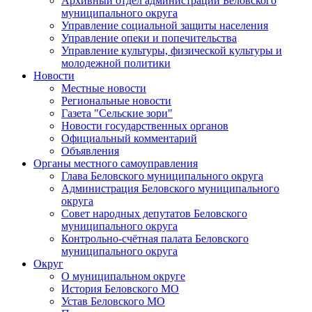
Архивный отдел администрации Беловского
муниципального округа
Управление социальной защиты населения
Управление опеки и попечительства
Управление культуры, физической культуры и
молодежной политики
Новости
Местные новости
Региональные новости
Газета "Сельские зори"
Новости государственных органов
Официальный комментарий
Объявления
Органы местного самоуправления
Глава Беловского муниципального округа
Администрация Беловского муниципального
округа
Совет народных депутатов Беловского
муниципального округа
Контрольно-счётная палата Беловского
муниципального округа
Округ
О муниципальном округе
История Беловского МО
Устав Беловского МО