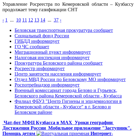
Управление Росреестра по Кемеровской области – Кузбассу
продолжает тему газификации СНТ
‹
1
...
10
11
12
13
14
...
37
›
Беловская транспортная прокуратура сообщает
Социальный фонд России
ГИБДД информирует
ГО ЧС сообщает
Миграционный пункт информирует
Налоговая инспекция информирует
Прокуратура Беловского района сообщает
Росреестр информирует
Центр занятости населения информирует
Отдел МВД России по Беловскому МО информирует
Роспотребнадзор информирует
Военный комиссариат города Белово и Гурьевск,
Беловского района Кемеровской области - Кузбасса
Филиал ФБУЗ "Центр Гигиены и эпидемиологии в
Кемеровской области - Кузбассе" в г. Белово и
Беловском районе
Чат-бот МФЦ Кузбасса в MAX
Уроки географии
Достижения России
Мобильное приложение "Заступник".
Помощь детям
Интернет-