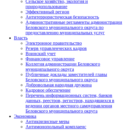
Сельское хозяйство, экология и
природопользование
Эффективный регион
Антитеррористическая безопасность
Административные регламенты администрации
Беловского муниципального округа по
предоставлению муниципальных услуг
Власть
Электронное правительство
Резерв управленческих кадров
Воинский учет
Финансовое управление
Коллегия администрации Беловского
муниципального округа
Публичные доклады заместителей главы
Беловского муниципального округа
Добровольная народная дружина
Кадровое обеспечение
Перечень информационных систем, банков
данных, реестров, регистров, находящихся в
ведении органов местного самоуправления
Беловского муниципального округа
Экономика
Антикризисные меры
Антимонопольный комплаенс