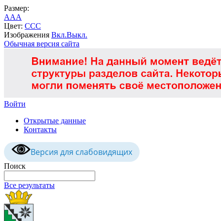
Размер:
A
A
A
Цвет:
C
C
C
Изображения
Вкл.
Выкл.
Обычная версия сайта
Войти
Открытые данные
Контакты
Версия для слабовидящих
Поиск
Все результаты