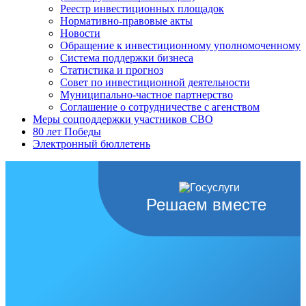
Реестр инвестиционных площадок
Нормативно-правовые акты
Новости
Обращение к инвестиционному уполномоченному
Система поддержки бизнеса
Статистика и прогноз
Совет по инвестиционной деятельности
Муниципально-частное партнерство
Соглашение о сотрудничестве с агенством
Меры соцподдержки участников СВО
80 лет Победы
Электронный бюллетень
Решаем вместе