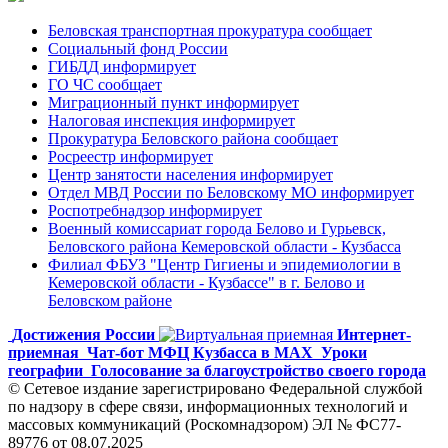
Беловская транспортная прокуратура сообщает
Социальный фонд России
ГИБДД информирует
ГО ЧС сообщает
Миграционный пункт информирует
Налоговая инспекция информирует
Прокуратура Беловского района сообщает
Росреестр информирует
Центр занятости населения информирует
Отдел МВД России по Беловскому МО информирует
Роспотребнадзор информирует
Военный комиссариат города Белово и Гурьевск,
Беловского района Кемеровской области - Кузбасса
Филиал ФБУЗ "Центр Гигиены и эпидемиологии в
Кемеровской области - Кузбассе" в г. Белово и
Беловском районе
Достижения России
Интернет-
приемная
Чат-бот МФЦ Кузбасса в MAX
Уроки
географии
Голосование за благоустройство своего города
© Сетевое издание зарегистрировано Федеральной службой
по надзору в сфере связи, информационных технологий и
массовых коммуникаций (Роскомнадзором) ЭЛ № ФС77-
89776 от 08.07.2025