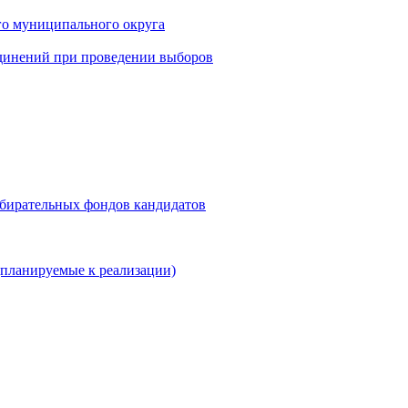
го муниципального округа
динений при проведении выборов
збирательных фондов кандидатов
планируемые к реализации)