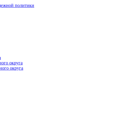
одежной политики
а
ного округа
ного округа