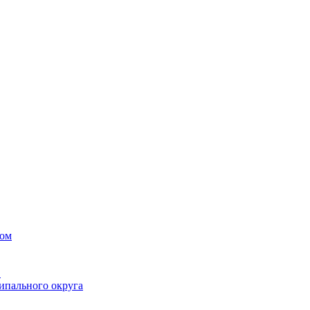
вом
в
ипального округа