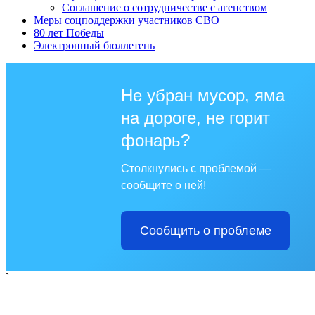
Соглашение о сотрудничестве с агенством
Меры соцподдержки участников СВО
80 лет Победы
Электронный бюллетень
Не убран мусор, яма
на дороге, не горит
фонарь?
Столкнулись с проблемой —
сообщите о ней!
Сообщить о проблеме
`