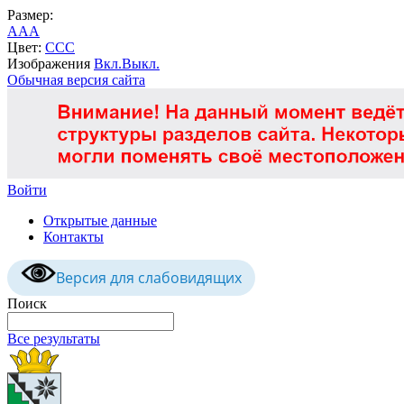
Размер:
A
A
A
Цвет:
C
C
C
Изображения
Вкл.
Выкл.
Обычная версия сайта
Войти
Открытые данные
Контакты
Версия для слабовидящих
Поиск
Все результаты