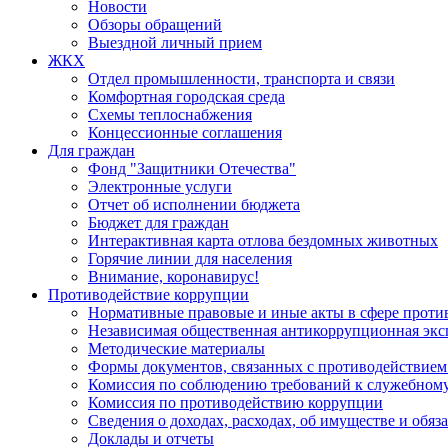
Новости
Обзоры обращений
Выездной личный прием
ЖКХ
Отдел промышленности, транспорта и связи
Комфортная городская среда
Схемы теплоснабжения
Концессионные соглашения
Для граждан
Фонд "Защитники Отечества"
Электронные услуги
Отчет об исполнении бюджета
Бюджет для граждан
Интерактивная карта отлова бездомных животных
Горячие линии для населения
Внимание, коронавирус!
Противодействие коррупции
Нормативные правовые и иные акты в сфере проти
Независимая общественная антикоррупционная экс
Методические материалы
Формы документов, связанных с противодействием
Комиссия по соблюдению требований к служебному
Комиссия по противодействию коррупции
Сведения о доходах, расходах, об имуществе и обяз
Доклады и отчеты