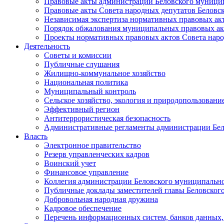
Правовые акты администрации Беловского муници
Правовые акты Совета народных депутатов Беловс
Независимая экспертиза нормативных правовых ак
Порядок обжалования муниципальных правовых ак
Проекты нормативных правовых актов Совета наро
Деятельность
Советы и комиссии
Публичные слушания
Жилищно-коммунальное хозяйство
Национальная политика
Муниципальный контроль
Сельское хозяйство, экология и природопользовани
Эффективный регион
Антитеррористическая безопасность
Административные регламенты администрации Бел
Власть
Электронное правительство
Резерв управленческих кадров
Воинский учет
Финансовое управление
Коллегия администрации Беловского муниципально
Публичные доклады заместителей главы Беловског
Добровольная народная дружина
Кадровое обеспечение
Перечень информационных систем, банков данных, 