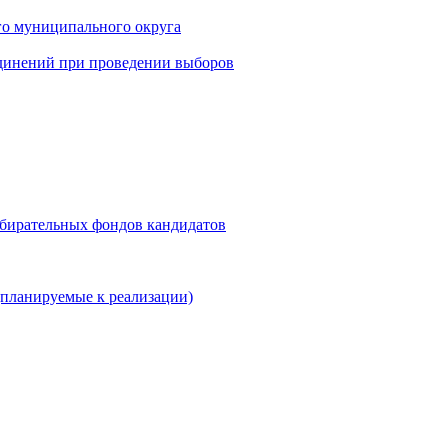
го муниципального округа
динений при проведении выборов
збирательных фондов кандидатов
планируемые к реализации)