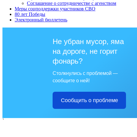
Соглашение о сотрудничестве с агенством
Меры соцподдержки участников СВО
80 лет Победы
Электронный бюллетень
Не убран мусор, яма
на дороге, не горит
фонарь?
Столкнулись с проблемой —
сообщите о ней!
Сообщить о проблеме
`