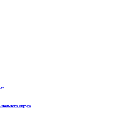
вом
в
ипального округа