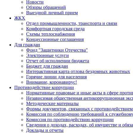
Новости
Обзоры обращений
Выездной личный прием
ЖКХ
Отдел промышленности, транспорта и связи
Комфортная городская среда
Схемы теплоснабжения
Концессионные соглашения
Для граждан
Фонд "Защитники Отечества"
Электронные услуги
Отчет об исполнении бюджета
Бюджет для граждан
Интерактивная карта отлова бездомных животных
Горячие линии для населения
Внимание, коронавирус!
Противодействие коррупции
Нормативные правовые и иные акты в сфере проти
Независимая общественная антикоррупционная экс
Методические материалы
Формы документов, связанных с противодействием
Комиссия по соблюдению требований к служебному
Комиссия по противодействию коррупции
Сведения о доходах, расходах, об имуществе и обяз
Доклады и отчеты