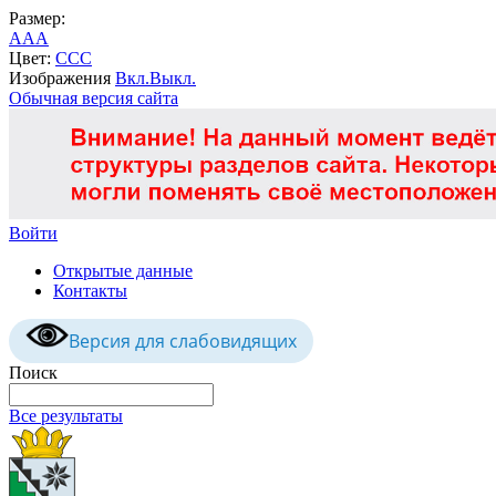
Размер:
A
A
A
Цвет:
C
C
C
Изображения
Вкл.
Выкл.
Обычная версия сайта
Войти
Открытые данные
Контакты
Версия для слабовидящих
Поиск
Все результаты