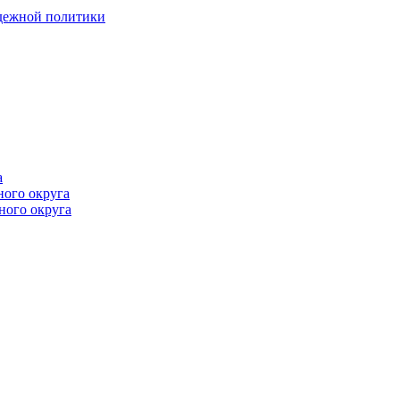
одежной политики
а
ного округа
ного округа