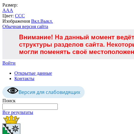
Размер:
A
A
A
Цвет:
C
C
C
Изображения
Вкл.
Выкл.
Обычная версия сайта
Войти
Открытые данные
Контакты
Версия для слабовидящих
Поиск
Все результаты