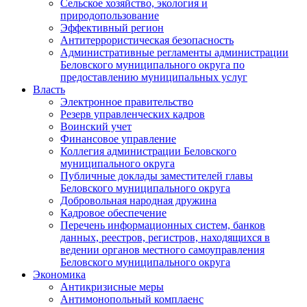
Сельское хозяйство, экология и
природопользование
Эффективный регион
Антитеррористическая безопасность
Административные регламенты администрации
Беловского муниципального округа по
предоставлению муниципальных услуг
Власть
Электронное правительство
Резерв управленческих кадров
Воинский учет
Финансовое управление
Коллегия администрации Беловского
муниципального округа
Публичные доклады заместителей главы
Беловского муниципального округа
Добровольная народная дружина
Кадровое обеспечение
Перечень информационных систем, банков
данных, реестров, регистров, находящихся в
ведении органов местного самоуправления
Беловского муниципального округа
Экономика
Антикризисные меры
Антимонопольный комплаенс