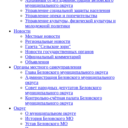
Архивный отдел администрации Беловского
муниципального округа
Управление социальной защиты населения
Управление опеки и попечительства
Управление культуры, физической культуры и
молодежной политики
Новости
Местные новости
Региональные новости
Газета "Сельские зори"
Новости государственных органов
Официальный комментарий
Объявления
Органы местного самоуправления
Глава Беловского муниципального округа
Администрация Беловского муниципального
округа
Совет народных депутатов Беловского
муниципального округа
Контрольно-счётная палата Беловского
муниципального округа
Округ
О муниципальном округе
История Беловского МО
Устав Беловского МО