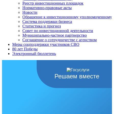
Реестр инвестиционных площадок
Нормативно-правовые акты
Новости
Обращение к инвестиционному уполномоченному
Система поддержки бизнеса
Статистика и прогноз
Совет по инвестиционной деятельности
Муниципально-частное партнерство
Соглашение о сотрудничестве с агенством
Меры соцподдержки участников СВО
80 лет Победы
Электронный бюллетень
Решаем вместе