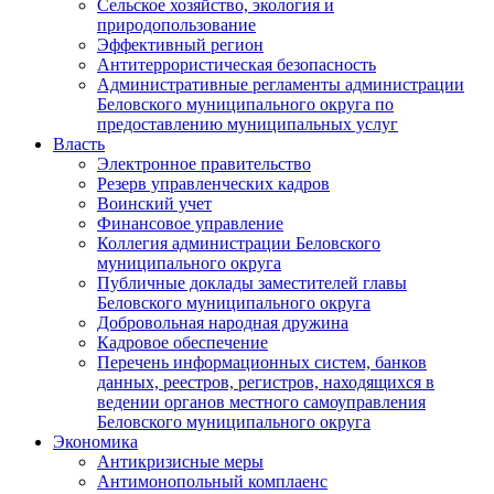
Сельское хозяйство, экология и
природопользование
Эффективный регион
Антитеррористическая безопасность
Административные регламенты администрации
Беловского муниципального округа по
предоставлению муниципальных услуг
Власть
Электронное правительство
Резерв управленческих кадров
Воинский учет
Финансовое управление
Коллегия администрации Беловского
муниципального округа
Публичные доклады заместителей главы
Беловского муниципального округа
Добровольная народная дружина
Кадровое обеспечение
Перечень информационных систем, банков
данных, реестров, регистров, находящихся в
ведении органов местного самоуправления
Беловского муниципального округа
Экономика
Антикризисные меры
Антимонопольный комплаенс