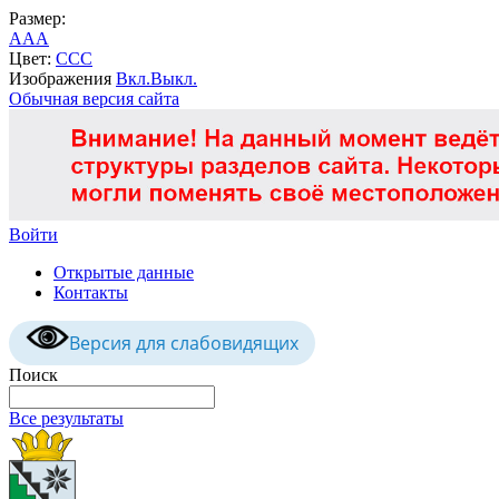
Размер:
A
A
A
Цвет:
C
C
C
Изображения
Вкл.
Выкл.
Обычная версия сайта
Войти
Открытые данные
Контакты
Версия для слабовидящих
Поиск
Все результаты