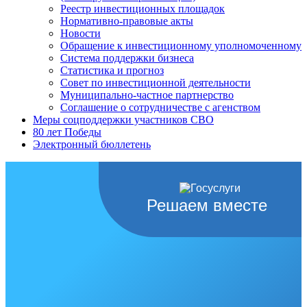
Реестр инвестиционных площадок
Нормативно-правовые акты
Новости
Обращение к инвестиционному уполномоченному
Система поддержки бизнеса
Статистика и прогноз
Совет по инвестиционной деятельности
Муниципально-частное партнерство
Соглашение о сотрудничестве с агенством
Меры соцподдержки участников СВО
80 лет Победы
Электронный бюллетень
Решаем вместе