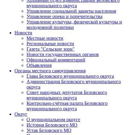
Архивный отдел администрации Беловского
муниципального округа
Управление социальной защиты населения
Управление опеки и попечительства
Управление культуры, физической культуры и
молодежной политики
Новости
Местные новости
Региональные новости
Газета "Сельские зори"
Новости государственных органов
Официальный комментарий
Объявления
Органы местного самоуправления
Глава Беловского муниципального округа
Администрация Беловского муниципального
округа
Совет народных депутатов Беловского
муниципального округа
Контрольно-счётная палата Беловского
муниципального округа
Округ
О муниципальном округе
История Беловского МО
Устав Беловского МО