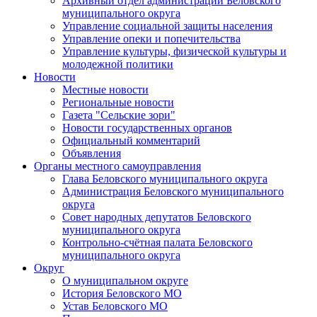
Архивный отдел администрации Беловского
муниципального округа
Управление социальной защиты населения
Управление опеки и попечительства
Управление культуры, физической культуры и
молодежной политики
Новости
Местные новости
Региональные новости
Газета "Сельские зори"
Новости государственных органов
Официальный комментарий
Объявления
Органы местного самоуправления
Глава Беловского муниципального округа
Администрация Беловского муниципального
округа
Совет народных депутатов Беловского
муниципального округа
Контрольно-счётная палата Беловского
муниципального округа
Округ
О муниципальном округе
История Беловского МО
Устав Беловского МО