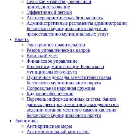
Сельское хозяйство, экология и
природопользование
Эффективный регион
Антитеррористическая безопасность
Административные регламенты администрации
Беловского муниципального округа по
предоставлению муниципальных услуг
Власть
Электронное правительство
Резерв управленческих кадров
Воинский учет
Финансовое управление
Коллегия администрации Беловского
муниципального округа
Публичные доклады заместителей главы
Беловского муниципального округа
Добровольная народная дружина
Кадровое обеспечение
Перечень информационных систем, банков
данных, реестров, регистров, находящихся в
ведении органов местного самоуправления
Беловского муниципального округа
Экономика
Антикризисные меры
Антимонопольный комплаенс