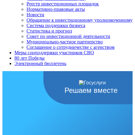
Реестр инвестиционных площадок
Нормативно-правовые акты
Новости
Обращение к инвестиционному уполномоченному
Система поддержки бизнеса
Статистика и прогноз
Совет по инвестиционной деятельности
Муниципально-частное партнерство
Соглашение о сотрудничестве с агенством
Меры соцподдержки участников СВО
80 лет Победы
Электронный бюллетень
Решаем вместе