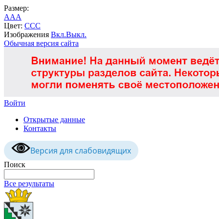
Размер:
A
A
A
Цвет:
C
C
C
Изображения
Вкл.
Выкл.
Обычная версия сайта
Войти
Открытые данные
Контакты
Версия для слабовидящих
Поиск
Все результаты