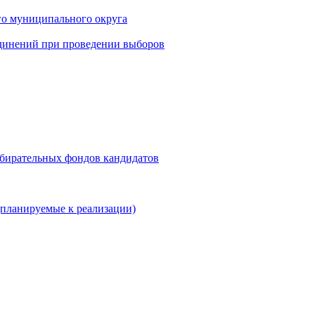
го муниципального округа
динений при проведении выборов
збирательных фондов кандидатов
планируемые к реализации)