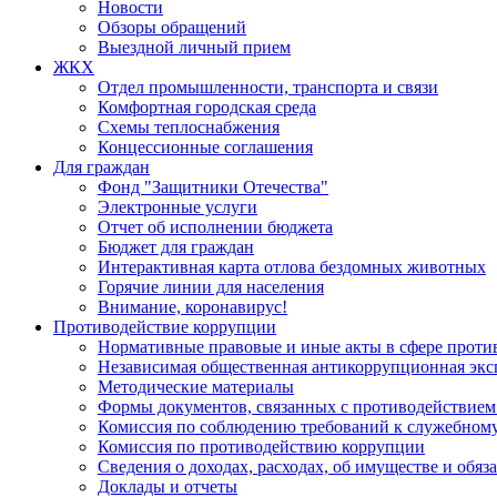
Новости
Обзоры обращений
Выездной личный прием
ЖКХ
Отдел промышленности, транспорта и связи
Комфортная городская среда
Схемы теплоснабжения
Концессионные соглашения
Для граждан
Фонд "Защитники Отечества"
Электронные услуги
Отчет об исполнении бюджета
Бюджет для граждан
Интерактивная карта отлова бездомных животных
Горячие линии для населения
Внимание, коронавирус!
Противодействие коррупции
Нормативные правовые и иные акты в сфере проти
Независимая общественная антикоррупционная экс
Методические материалы
Формы документов, связанных с противодействием
Комиссия по соблюдению требований к служебному
Комиссия по противодействию коррупции
Сведения о доходах, расходах, об имуществе и обяз
Доклады и отчеты