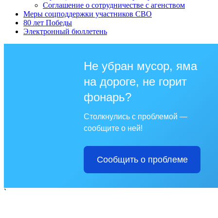
Соглашение о сотрудничестве с агенством
Меры соцподдержки участников СВО
80 лет Победы
Электронный бюллетень
Не убран мусор, яма
на дороге, не горит
фонарь?
Столкнулись с проблемой —
сообщите о ней!
Сообщить о проблеме
`