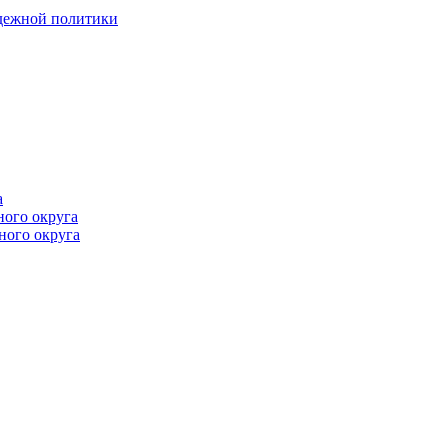
одежной политики
а
ного округа
ного округа