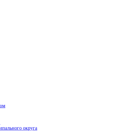
вом
в
ипального округа