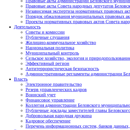
Правовые акты администрации Беловского муници
Правовые акты Совета народных депутатов Беловс
Независимая экспертиза нормативных правовых ак
Порядок обжалования муниципальных правовых ак
Проекты нормативных правовых актов Совета наро
Деятельность
Советы и комиссии
Публичные слушания
Жилищно-коммунальное хозяйство
Национальная политика
Муниципальный контроль
Сельское хозяйство, экология и природопользовани
Эффективный регион
Антитеррористическая безопасность
Административные регламенты администрации Бел
Власть
Электронное правительство
Резерв управленческих кадров
Воинский учет
Финансовое управление
Коллегия администрации Беловского муниципально
Публичные доклады заместителей главы Беловског
Добровольная народная дружина
Кадровое обеспечение
Перечень информационных систем, банков данных, 