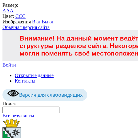
Размер:
A
A
A
Цвет:
C
C
C
Изображения
Вкл.
Выкл.
Обычная версия сайта
Войти
Открытые данные
Контакты
Версия для слабовидящих
Поиск
Все результаты