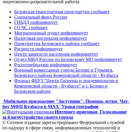
лицензионно-разрешительной работы.
Беловская транспортная прокуратура сообщает
Социальный фонд России
ГИБДД информирует
ГО ЧС сообщает
Миграционный пункт информирует
Налоговая инспекция информирует
Прокуратура Беловского района сообщает
Росреестр информирует
Центр занятости населения информирует
Отдел МВД России по Беловскому МО информирует
Роспотребнадзор информирует
Военный комиссариат города Белово и Гурьевск,
Беловского района Кемеровской области - Кузбасса
Филиал ФБУЗ "Центр Гигиены и эпидемиологии в
Кемеровской области - Кузбассе" в г. Белово и
Беловском районе
Мобильное приложение "Заступник". Помощь детям
Чат-
бот МФЦ Кузбасса в MAX
Уроки географии
Интернет-приемная
Голосование
за благоустройство своего города
© Сетевое издание зарегистрировано Федеральной службой
по надзору в сфере связи, информационных технологий и