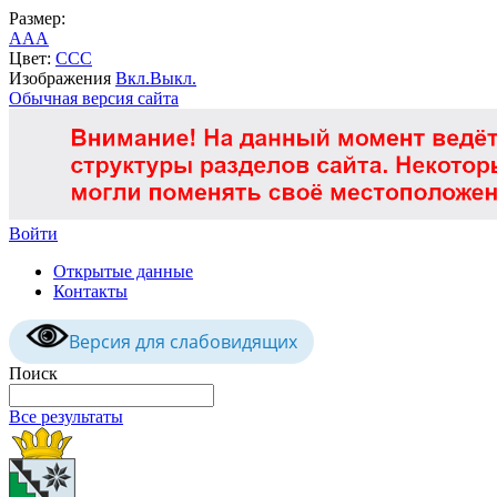
Размер:
A
A
A
Цвет:
C
C
C
Изображения
Вкл.
Выкл.
Обычная версия сайта
Войти
Открытые данные
Контакты
Версия для слабовидящих
Поиск
Все результаты