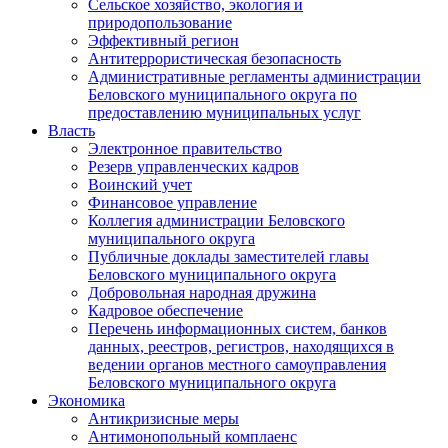
Сельское хозяйство, экология и
природопользование
Эффективный регион
Антитеррористическая безопасность
Административные регламенты администрации
Беловского муниципального округа по
предоставлению муниципальных услуг
Власть
Электронное правительство
Резерв управленческих кадров
Воинский учет
Финансовое управление
Коллегия администрации Беловского
муниципального округа
Публичные доклады заместителей главы
Беловского муниципального округа
Добровольная народная дружина
Кадровое обеспечение
Перечень информационных систем, банков
данных, реестров, регистров, находящихся в
ведении органов местного самоуправления
Беловского муниципального округа
Экономика
Антикризисные меры
Антимонопольный комплаенс