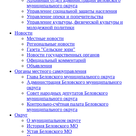
Архивный отдел администрации Беловского
муниципального округа
Управление социальной защиты населения
Управление опеки и попечительства
Управление культуры, физической культуры и
молодежной политики
Новости
Местные новости
Региональные новости
Газета "Сельские зори"
Новости государственных органов
Официальный комментарий
Объявления
Органы местного самоуправления
Глава Беловского муниципального округа
Администрация Беловского муниципального
округа
Совет народных депутатов Беловского
муниципального округа
Контрольно-счётная палата Беловского
муниципального округа
Округ
О муниципальном округе
История Беловского МО
Устав Беловского МО