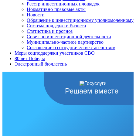
Реестр инвестиционных площадок
Нормативно-правовые акты
Новости
Обращение к инвестиционному уполномоченному
Система поддержки бизнеса
Статистика и прогноз
Совет по инвестиционной деятельности
Муниципально-частное партнерство
Соглашение о сотрудничестве с агенством
Меры соцподдержки участников СВО
80 лет Победы
Электронный бюллетень
Решаем вместе