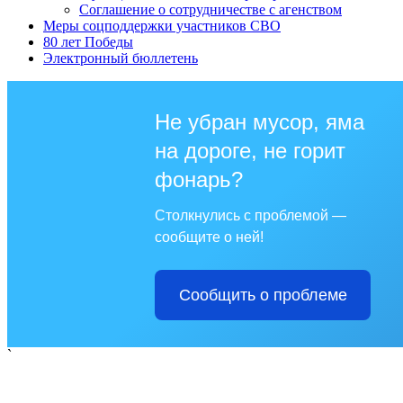
Соглашение о сотрудничестве с агенством
Меры соцподдержки участников СВО
80 лет Победы
Электронный бюллетень
Не убран мусор, яма
на дороге, не горит
фонарь?
Столкнулись с проблемой —
сообщите о ней!
Сообщить о проблеме
`