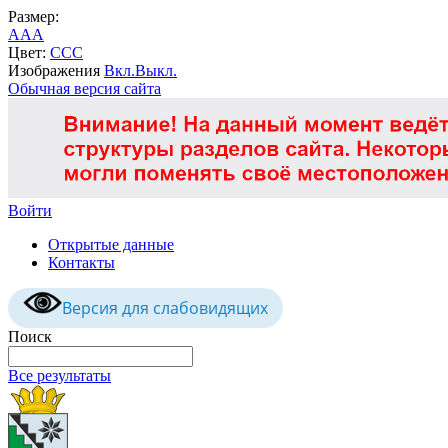
Размер:
A
A
A
Цвет:
C
C
C
Изображения
Вкл.
Выкл.
Обычная версия сайта
Войти
Открытые данные
Контакты
Версия для слабовидящих
Поиск
Все результаты