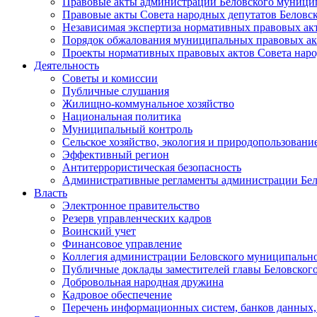
Правовые акты администрации Беловского муници
Правовые акты Совета народных депутатов Беловс
Независимая экспертиза нормативных правовых ак
Порядок обжалования муниципальных правовых ак
Проекты нормативных правовых актов Совета наро
Деятельность
Советы и комиссии
Публичные слушания
Жилищно-коммунальное хозяйство
Национальная политика
Муниципальный контроль
Сельское хозяйство, экология и природопользовани
Эффективный регион
Антитеррористическая безопасность
Административные регламенты администрации Бел
Власть
Электронное правительство
Резерв управленческих кадров
Воинский учет
Финансовое управление
Коллегия администрации Беловского муниципально
Публичные доклады заместителей главы Беловског
Добровольная народная дружина
Кадровое обеспечение
Перечень информационных систем, банков данных, 