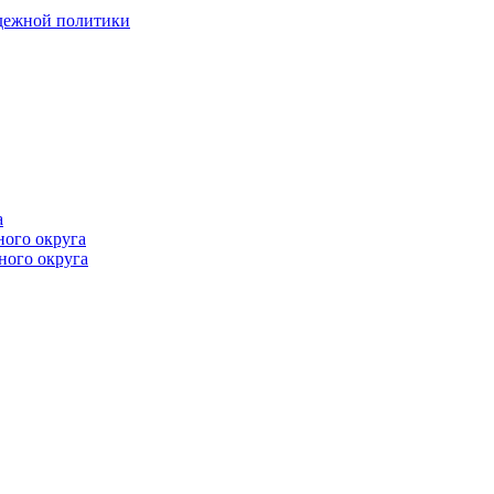
одежной политики
а
ного округа
ного округа