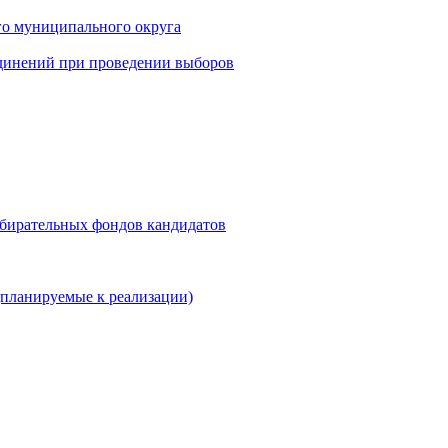
го муниципального округа
динений при проведении выборов
збирательных фондов кандидатов
планируемые к реализации)