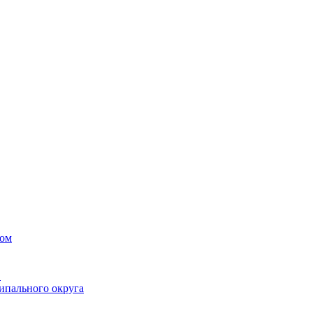
вом
в
ипального округа