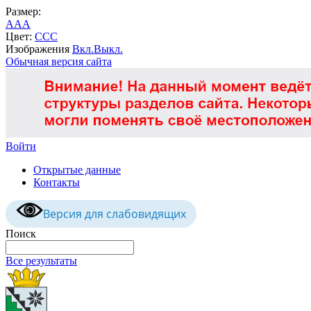
Размер:
A
A
A
Цвет:
C
C
C
Изображения
Вкл.
Выкл.
Обычная версия сайта
Войти
Открытые данные
Контакты
Версия для слабовидящих
Поиск
Все результаты