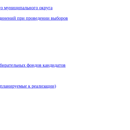
го муниципального округа
динений при проведении выборов
збирательных фондов кандидатов
планируемые к реализации)