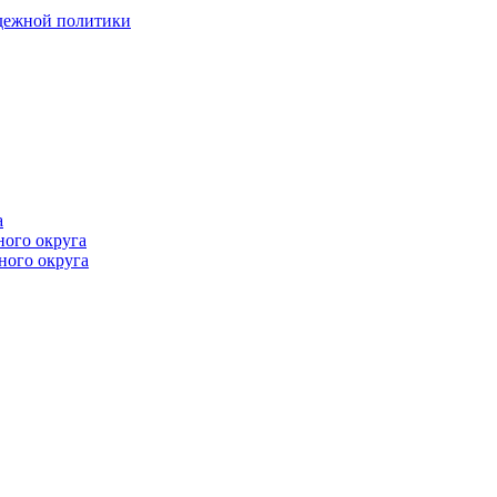
одежной политики
а
ного округа
ного округа