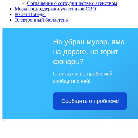
Соглашение о сотрудничестве с агенством
Меры соцподдержки участников СВО
80 лет Победы
Электронный бюллетень
Не убран мусор, яма
на дороге, не горит
фонарь?
Столкнулись с проблемой —
сообщите о ней!
Сообщить о проблеме
`