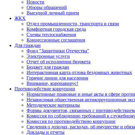
Новости
Обзоры обращений
Выездной личный прием
ЖКХ
Отдел промышленности, транспорта и связи
Комфортная городская среда
Схемы теплоснабжения
Концессионные соглашения
Для граждан
Фонд "Защитники Отечества"
Электронные услуги
Отчет об исполнении бюджета
Бюджет для граждан
Интерактивная карта отлова бездомных животных
Горячие линии для населения
Внимание, коронавирус!
Противодействие коррупции
Нормативные правовые и иные акты в сфере проти
Независимая общественная антикоррупционная экс
Методические материалы
Формы документов, связанных с противодействием
Комиссия по соблюдению требований к служебному
Комиссия по противодействию коррупции
Сведения о доходах, расходах, об имуществе и обяз
Доклады и отчеты