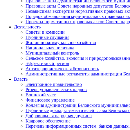
Правовые акты администрации Беловского муници
Правовые акты Совета народных депутатов Беловс
Независимая экспертиза нормативных правовых ак
Порядок обжалования муниципальных правовых ак
Проекты нормативных правовых актов Совета наро
Деятельность
Советы и комиссии
Публичные слушания
Жилищно-коммунальное хозяйство
Национальная политика
Муниципальный контроль
Сельское хозяйство, экология и природопользовани
Эффективный регион
Антитеррористическая безопасность
Административные регламенты администрации Бел
Власть
Электронное правительство
Резерв управленческих кадров
Воинский учет
Финансовое управление
Коллегия администрации Беловского муниципально
Публичные доклады заместителей главы Беловског
Добровольная народная дружина
Кадровое обеспечение
Перечень информационных систем, банков данных, 