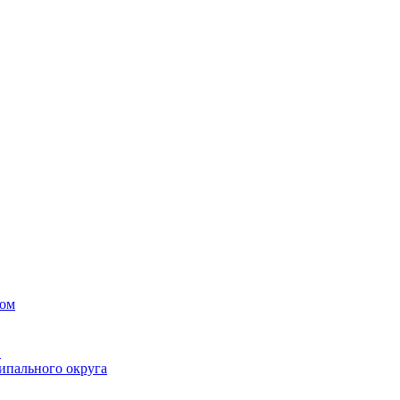
вом
в
ипального округа