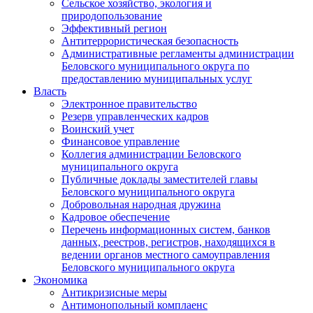
Сельское хозяйство, экология и
природопользование
Эффективный регион
Антитеррористическая безопасность
Административные регламенты администрации
Беловского муниципального округа по
предоставлению муниципальных услуг
Власть
Электронное правительство
Резерв управленческих кадров
Воинский учет
Финансовое управление
Коллегия администрации Беловского
муниципального округа
Публичные доклады заместителей главы
Беловского муниципального округа
Добровольная народная дружина
Кадровое обеспечение
Перечень информационных систем, банков
данных, реестров, регистров, находящихся в
ведении органов местного самоуправления
Беловского муниципального округа
Экономика
Антикризисные меры
Антимонопольный комплаенс