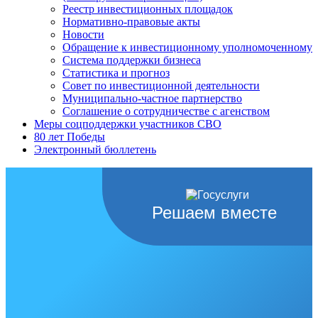
Реестр инвестиционных площадок
Нормативно-правовые акты
Новости
Обращение к инвестиционному уполномоченному
Система поддержки бизнеса
Статистика и прогноз
Совет по инвестиционной деятельности
Муниципально-частное партнерство
Соглашение о сотрудничестве с агенством
Меры соцподдержки участников СВО
80 лет Победы
Электронный бюллетень
Решаем вместе