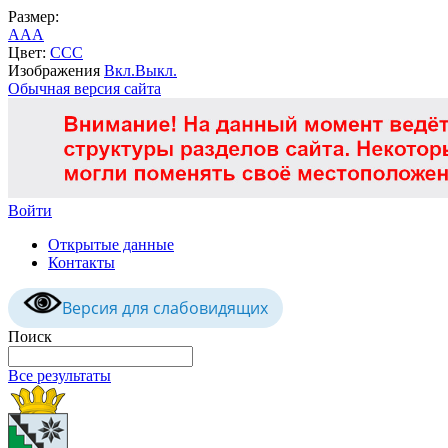
Размер:
A
A
A
Цвет:
C
C
C
Изображения
Вкл.
Выкл.
Обычная версия сайта
Войти
Открытые данные
Контакты
Версия для слабовидящих
Поиск
Все результаты