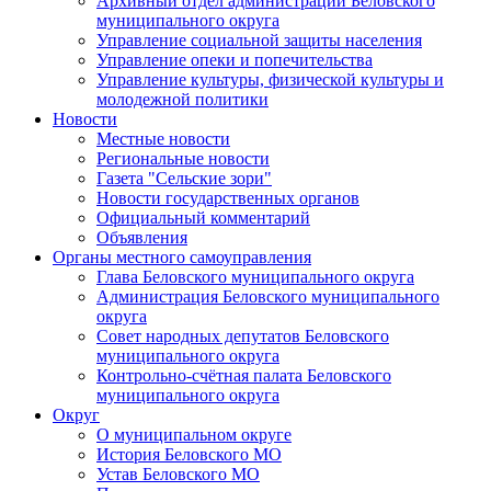
Архивный отдел администрации Беловского
муниципального округа
Управление социальной защиты населения
Управление опеки и попечительства
Управление культуры, физической культуры и
молодежной политики
Новости
Местные новости
Региональные новости
Газета "Сельские зори"
Новости государственных органов
Официальный комментарий
Объявления
Органы местного самоуправления
Глава Беловского муниципального округа
Администрация Беловского муниципального
округа
Совет народных депутатов Беловского
муниципального округа
Контрольно-счётная палата Беловского
муниципального округа
Округ
О муниципальном округе
История Беловского МО
Устав Беловского МО