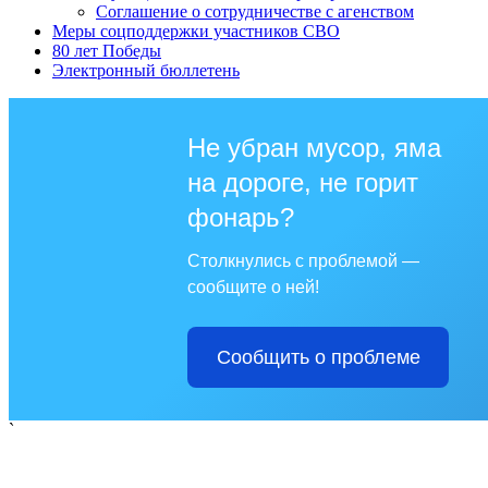
Соглашение о сотрудничестве с агенством
Меры соцподдержки участников СВО
80 лет Победы
Электронный бюллетень
Не убран мусор, яма
на дороге, не горит
фонарь?
Столкнулись с проблемой —
сообщите о ней!
Сообщить о проблеме
`