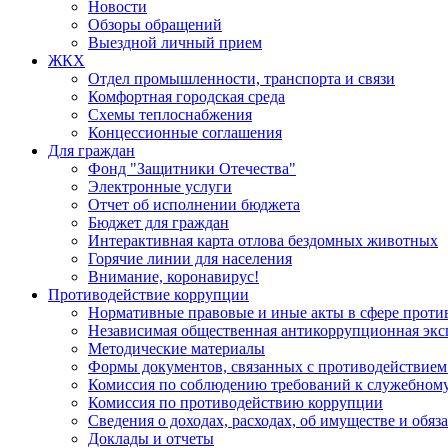
Новости
Обзоры обращений
Выездной личный прием
ЖКХ
Отдел промышленности, транспорта и связи
Комфортная городская среда
Схемы теплоснабжения
Концессионные соглашения
Для граждан
Фонд "Защитники Отечества"
Электронные услуги
Отчет об исполнении бюджета
Бюджет для граждан
Интерактивная карта отлова бездомных животных
Горячие линии для населения
Внимание, коронавирус!
Противодействие коррупции
Нормативные правовые и иные акты в сфере проти
Независимая общественная антикоррупционная экс
Методические материалы
Формы документов, связанных с противодействием
Комиссия по соблюдению требований к служебному
Комиссия по противодействию коррупции
Сведения о доходах, расходах, об имуществе и обяз
Доклады и отчеты