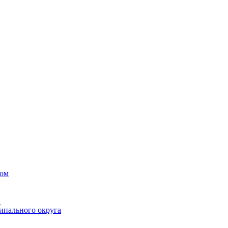
вом
в
ипального округа