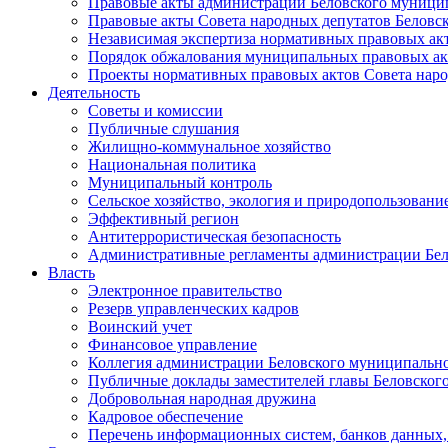
Правовые акты администрации Беловского муници
Правовые акты Совета народных депутатов Беловс
Независимая экспертиза нормативных правовых ак
Порядок обжалования муниципальных правовых ак
Проекты нормативных правовых актов Совета наро
Деятельность
Советы и комиссии
Публичные слушания
Жилищно-коммунальное хозяйство
Национальная политика
Муниципальный контроль
Сельское хозяйство, экология и природопользовани
Эффективный регион
Антитеррористическая безопасность
Административные регламенты администрации Бел
Власть
Электронное правительство
Резерв управленческих кадров
Воинский учет
Финансовое управление
Коллегия администрации Беловского муниципально
Публичные доклады заместителей главы Беловског
Добровольная народная дружина
Кадровое обеспечение
Перечень информационных систем, банков данных, 