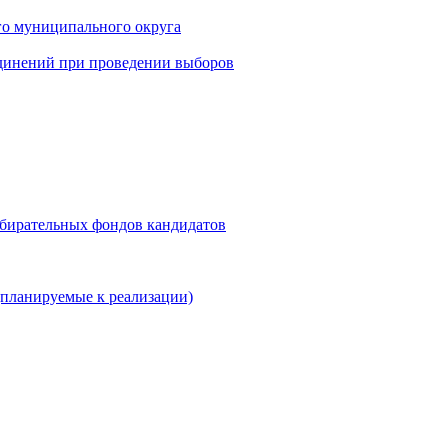
го муниципального округа
динений при проведении выборов
збирательных фондов кандидатов
планируемые к реализации)