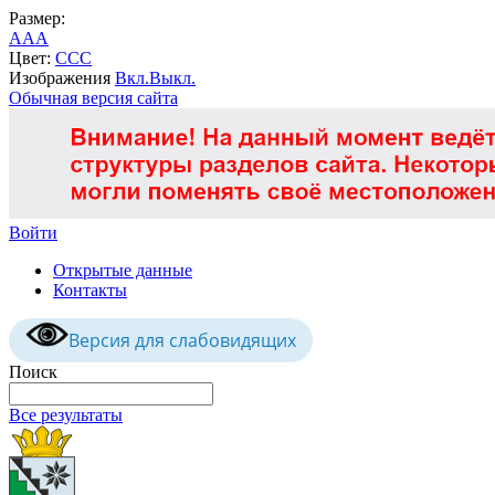
Размер:
A
A
A
Цвет:
C
C
C
Изображения
Вкл.
Выкл.
Обычная версия сайта
Войти
Открытые данные
Контакты
Версия для слабовидящих
Поиск
Все результаты