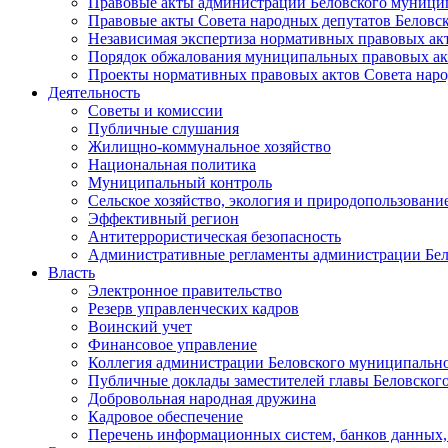
Правовые акты администрации Беловского муници
Правовые акты Совета народных депутатов Беловс
Независимая экспертиза нормативных правовых ак
Порядок обжалования муниципальных правовых ак
Проекты нормативных правовых актов Совета наро
Деятельность
Советы и комиссии
Публичные слушания
Жилищно-коммунальное хозяйство
Национальная политика
Муниципальный контроль
Сельское хозяйство, экология и природопользовани
Эффективный регион
Антитеррористическая безопасность
Административные регламенты администрации Бел
Власть
Электронное правительство
Резерв управленческих кадров
Воинский учет
Финансовое управление
Коллегия администрации Беловского муниципально
Публичные доклады заместителей главы Беловског
Добровольная народная дружина
Кадровое обеспечение
Перечень информационных систем, банков данных, 