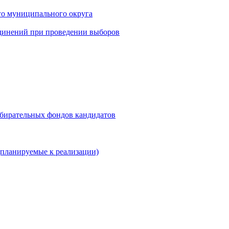
го муниципального округа
динений при проведении выборов
збирательных фондов кандидатов
планируемые к реализации)