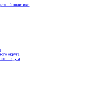
одежной политики
а
ного округа
ного округа