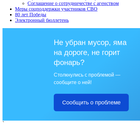
Соглашение о сотрудничестве с агенством
Меры соцподдержки участников СВО
80 лет Победы
Электронный бюллетень
Не убран мусор, яма
на дороге, не горит
фонарь?
Столкнулись с проблемой —
сообщите о ней!
Сообщить о проблеме
`