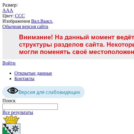
Размер:
A
A
A
Цвет:
C
C
C
Изображения
Вкл.
Выкл.
Обычная версия сайта
Войти
Открытые данные
Контакты
Версия для слабовидящих
Поиск
Все результаты