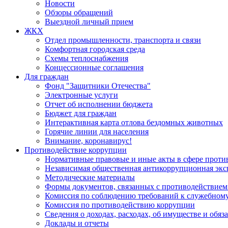
Новости
Обзоры обращений
Выездной личный прием
ЖКХ
Отдел промышленности, транспорта и связи
Комфортная городская среда
Схемы теплоснабжения
Концессионные соглашения
Для граждан
Фонд "Защитники Отечества"
Электронные услуги
Отчет об исполнении бюджета
Бюджет для граждан
Интерактивная карта отлова бездомных животных
Горячие линии для населения
Внимание, коронавирус!
Противодействие коррупции
Нормативные правовые и иные акты в сфере проти
Независимая общественная антикоррупционная экс
Методические материалы
Формы документов, связанных с противодействием
Комиссия по соблюдению требований к служебному
Комиссия по противодействию коррупции
Сведения о доходах, расходах, об имуществе и обяз
Доклады и отчеты