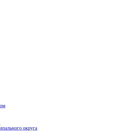
вом
в
ипального округа