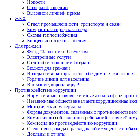
Новости
Обзоры обращений
Выездной личный прием
ЖКХ
Отдел промышленности, транспорта и связи
Комфортная городская среда
Схемы теплоснабжения
Концессионные соглашения
Для граждан
Фонд "Защитники Отечества"
Электронные услуги
Отчет об исполнении бюджета
Бюджет для граждан
Интерактивная карта отлова бездомных животных
Горячие линии для населения
Внимание, коронавирус!
Противодействие коррупции
Нормативные правовые и иные акты в сфере проти
Независимая общественная антикоррупционная экс
Методические материалы
Формы документов, связанных с противодействием
Комиссия по соблюдению требований к служебному
Комиссия по противодействию коррупции
Сведения о доходах, расходах, об имуществе и обяз
Доклады и отчеты