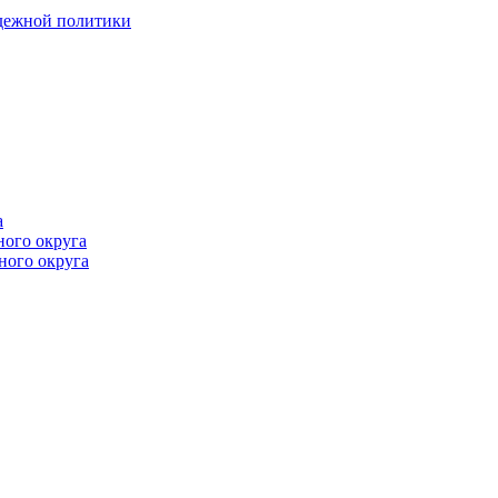
одежной политики
а
ного округа
ного округа