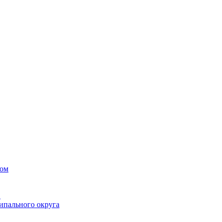
вом
в
ипального округа