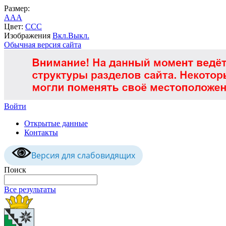
Размер:
A
A
A
Цвет:
C
C
C
Изображения
Вкл.
Выкл.
Обычная версия сайта
Войти
Открытые данные
Контакты
Версия для слабовидящих
Поиск
Все результаты