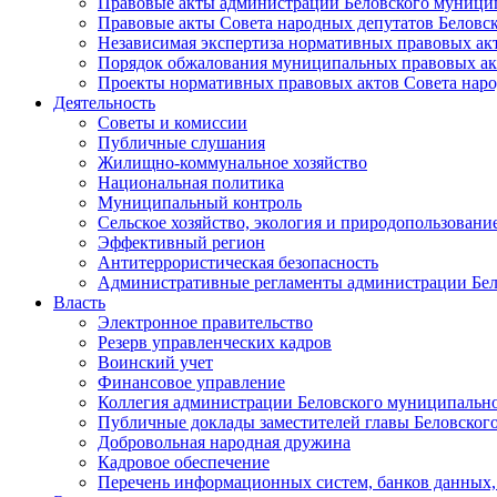
Правовые акты администрации Беловского муници
Правовые акты Совета народных депутатов Беловс
Независимая экспертиза нормативных правовых ак
Порядок обжалования муниципальных правовых ак
Проекты нормативных правовых актов Совета наро
Деятельность
Советы и комиссии
Публичные слушания
Жилищно-коммунальное хозяйство
Национальная политика
Муниципальный контроль
Сельское хозяйство, экология и природопользовани
Эффективный регион
Антитеррористическая безопасность
Административные регламенты администрации Бел
Власть
Электронное правительство
Резерв управленческих кадров
Воинский учет
Финансовое управление
Коллегия администрации Беловского муниципально
Публичные доклады заместителей главы Беловског
Добровольная народная дружина
Кадровое обеспечение
Перечень информационных систем, банков данных, 