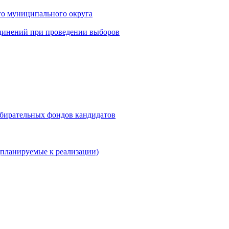
го муниципального округа
динений при проведении выборов
збирательных фондов кандидатов
планируемые к реализации)