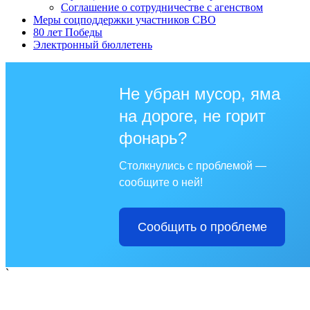
Соглашение о сотрудничестве с агенством
Меры соцподдержки участников СВО
80 лет Победы
Электронный бюллетень
Не убран мусор, яма
на дороге, не горит
фонарь?
Столкнулись с проблемой —
сообщите о ней!
Сообщить о проблеме
`